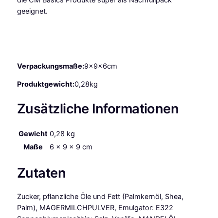
die CM Basics Produkte super als Nachfüllpack
E
geeignet.
r
d
b
e
e
Verpackungsmaße:
9x9x6cm
r
e
Produktgewicht:
0,28kg
2
Zusätzliche Informationen
6
0
g
Gewicht
0,28 kg
M
Maße
6 × 9 × 9 cm
e
n
Zutaten
g
e
Zucker, pflanzliche Öle und Fett (Palmkernöl, Shea,
Palm), MAGERMILCHPULVER, Emulgator: E322