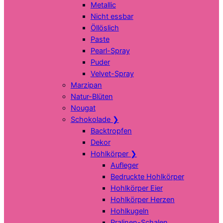
Metallic
Nicht essbar
Öllöslich
Paste
Pearl-Spray
Puder
Velvet-Spray
Marzipan
Natur-Blüten
Nougat
Schokolade
❯
Backtropfen
Dekor
Hohlkörper
❯
Aufleger
Bedruckte Hohlkörper
Hohlkörper Eier
Hohlkörper Herzen
Hohlkugeln
Pralinen-Schalen