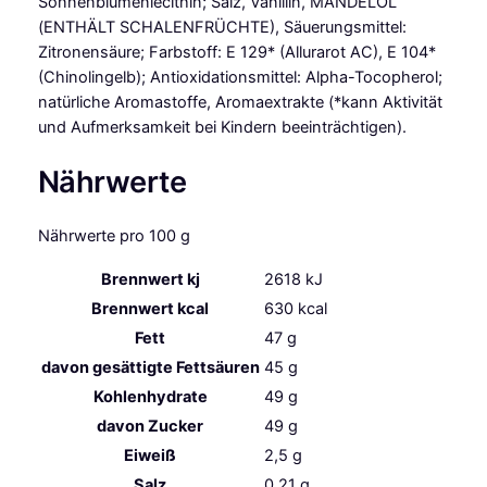
Sonnenblumenlecithin; Salz, Vanillin, MANDELÖL
(ENTHÄLT SCHALENFRÜCHTE), Säuerungsmittel:
Zitronensäure; Farbstoff: E 129* (Allurarot AC), E 104*
(Chinolingelb); Antioxidationsmittel: Alpha-Tocopherol;
natürliche Aromastoffe, Aromaextrakte (*kann Aktivität
und Aufmerksamkeit bei Kindern beeinträchtigen).
Nährwerte
Nährwerte pro 100 g
Brennwert kj
2618
kJ
Brennwert kcal
630
kcal
Fett
47
g
davon
gesättigte Fettsäuren
45
g
Kohlenhydrate
49
g
davon
Zucker
49
g
Eiweiß
2,5
g
Salz
0,21
g