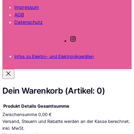
Impressum
AGB
Datenschutz
I
n
s
Infos zu Elektro- und Elektronikgeräten
t
a
g
r
a
Dein Warenkorb
(Artikel: 0)
m
Produkt
Details
Gesamtsumme
Zwischensumme
0,00 €
Produkte
Versand, Steuern und Rabatte werden an der Kasse berechnet.
inkl. MwSt.
im