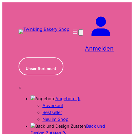
Zum
Inhalt
springen
Anmelden
Unser Sortiment
×
Angebote
❯
Abverkauf
Bestseller
Neu im Shop
Back und
Design Zutaten
❯