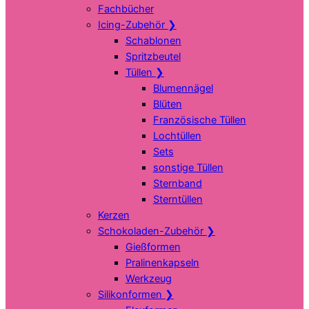
Fachbücher
Icing-Zubehör
❯
Schablonen
Spritzbeutel
Tüllen
❯
Blumennägel
Blüten
Französische Tüllen
Lochtüllen
Sets
sonstige Tüllen
Sternband
Sterntüllen
Kerzen
Schokoladen-Zubehör
❯
Gießformen
Pralinenkapseln
Werkzeug
Silikonformen
❯