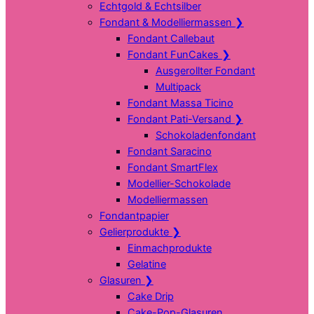
Echtgold & Echtsilber
Fondant & Modelliermassen
❯
Fondant Callebaut
Fondant FunCakes
❯
Ausgerollter Fondant
Multipack
Fondant Massa Ticino
Fondant Pati-Versand
❯
Schokoladenfondant
Fondant Saracino
Fondant SmartFlex
Modellier-Schokolade
Modelliermassen
Fondantpapier
Gelierprodukte
❯
Einmachprodukte
Gelatine
Glasuren
❯
Cake Drip
Cake-Pop-Glasuren