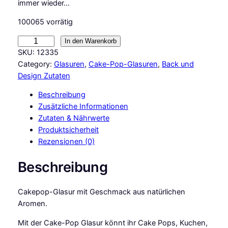
immer wieder…
100065 vorrätig
C
In den Warenkorb
M
SKU:
12335
B
Category:
Glasuren
, 
Cake-Pop-Glasuren
, 
Back und
a
Design Zutaten
s
Beschreibung
i
Zusätzliche Informationen
c
Zutaten & Nährwerte
s
Produktsicherheit
C
Rezensionen (0)
a
k
Beschreibung
e
-
Cakepop-Glasur mit Geschmack aus natürlichen
P
Aromen.
o
p
Mit der Cake-Pop Glasur könnt ihr Cake Pops, Kuchen,
G