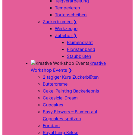
Teigverarbeitung
Temperieren
Tortenscheiben
Zuckerblumen
❯
Werkzeuge
Zubehör
❯
Blumendraht
Floristenband
Staubblüten
Kreative
Workshop Events
❯
2 tägiger Kurs Zuckerblüten
Buttercreme
Cake-Painting Backerlebnis
Cakesicle-Dream
Cupcakes
Easy Flowers – Blumen auf
Cupcakes spritzen
Fondant
Royal Icing Kekse