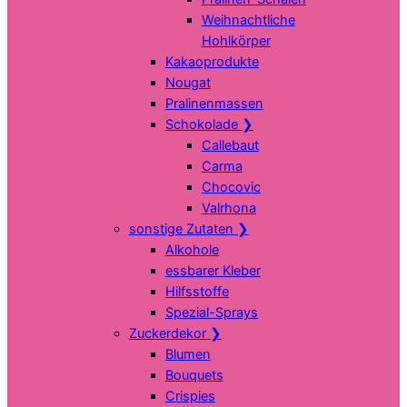
Weihnachtliche
Hohlkörper
Kakaoprodukte
Nougat
Pralinenmassen
Schokolade
❯
Callebaut
Carma
Chocovic
Valrhona
sonstige Zutaten
❯
Alkohole
essbarer Kleber
Hilfsstoffe
Spezial-Sprays
Zuckerdekor
❯
Blumen
Bouquets
Crispies