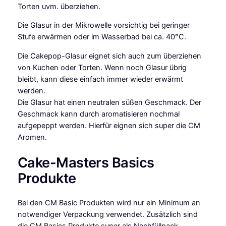
Torten uvm. überziehen.
l
a
Die Glasur in der Mikrowelle vorsichtig bei geringer
s
Stufe erwärmen oder im Wasserbad bei ca. 40°C.
u
Die Cakepop-Glasur eignet sich auch zum überziehen
r
von Kuchen oder Torten. Wenn noch Glasur übrig
n
bleibt, kann diese einfach immer wieder erwärmt
a
werden.
t
Die Glasur hat einen neutralen süßen Geschmack. Der
u
Geschmack kann durch aromatisieren nochmal
r
aufgepeppt werden. Hierfür eignen sich super die CM
a
Aromen.
l
f
Cake-Masters Basics
l
a
Produkte
v
o
Bei den CM Basic Produkten wird nur ein Minimum an
u
notwendiger Verpackung verwendet. Zusätzlich sind
r