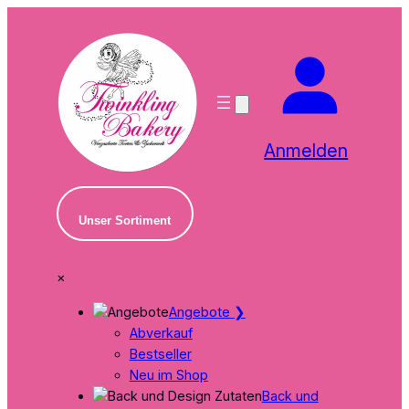
Zum
Inhalt
springen
Anmelden
Unser Sortiment
×
Angebote
❯
Abverkauf
Bestseller
Neu im Shop
Back und