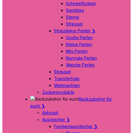
Schneeflocken
Sprinkles
Sterne
Streusel
Streudekor Perlen
❯
Große Perlen
Kleine Perlen
Mini Perlen
Normale Perlen
Weiche Perlen
Streusel
Transferfolie
Weihnachten
Zuckerprodukte
Backzubehör für
euch
❯
Airbrush
Ausstecher
❯
Fondantausstecher
❯