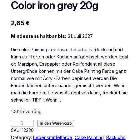
Color iron grey 20g
2,65
€
Mindestens haltbar bis:
31. Juli 2027
Die cake Painting Lebensmittelfarbe ist deckend und
kann auf Torten oder Kuchen aufgepinselt werden. Egal
ob Marzipan, Esspapier oder Rollfondant all diese
Untergründe können mit der Cake Painting Farbe ganz
normal wie mit Acryl-Farben bepinselt werden Die
Farben können untereinander gemischt werden. Wenn
man die Farbe mit etwas Alkohol verdünnt, trocknet sie
schneller. TIPP!!! Wenn…
100115 vorrätig
C
In den Warenkorb
M
SKU:
12220
B
Category:
Lebensmittelfarbe
, 
Cake Painting
, 
Back und