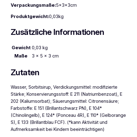
Verpackungsmaße:
5x3x3cm
Produktgewicht:
0,03kg
Zusätzliche Informationen
Gewicht
0,03 kg
Maße
3 × 5 × 3 cm
Zutaten
Wasser, Sorbitsirup, Verdickungsmittel: modifizierte
Stärke; Konservierungsstoff: E 211 (Natriumbenzoat), E
202 (Kaliumsorbat); Säuerungsmittel: Citronensäure;
Farbstoffe: E 151 (Brillantschwarz PN), E 104*
(Chinolingelb), E 124* (Ponceau 4R), E 110* (Gelborange
S), E 133 (Brillantblau FCF). (*kann Aktivität und
Aufmerksamkeit bei Kindern beeinträchtigen)