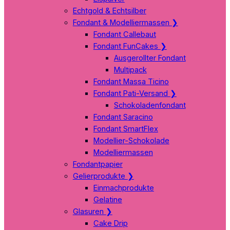
Echtgold & Echtsilber
Fondant & Modelliermassen
❯
Fondant Callebaut
Fondant FunCakes
❯
Ausgerollter Fondant
Multipack
Fondant Massa Ticino
Fondant Pati-Versand
❯
Schokoladenfondant
Fondant Saracino
Fondant SmartFlex
Modellier-Schokolade
Modelliermassen
Fondantpapier
Gelierprodukte
❯
Einmachprodukte
Gelatine
Glasuren
❯
Cake Drip