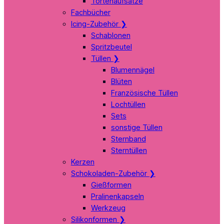
Tortenaufsätze
Fachbücher
Icing-Zubehör
❯
Schablonen
Spritzbeutel
Tüllen
❯
Blumennägel
Blüten
Französische Tüllen
Lochtüllen
Sets
sonstige Tüllen
Sternband
Sterntüllen
Kerzen
Schokoladen-Zubehör
❯
Gießformen
Pralinenkapseln
Werkzeug
Silikonformen
❯