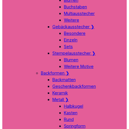
Blumen
Buchstaben
Multiausstecher
Weitere
Gebäckausstecher
❯
Besondere
Einzeln
Sets
Stempelausstecher
❯
Blumen
Weitere Motive
Backformen
❯
Backmatten
Geschenkbackformen
Keramik
Metall
❯
Halbkugel
Kasten
Rund
Springform