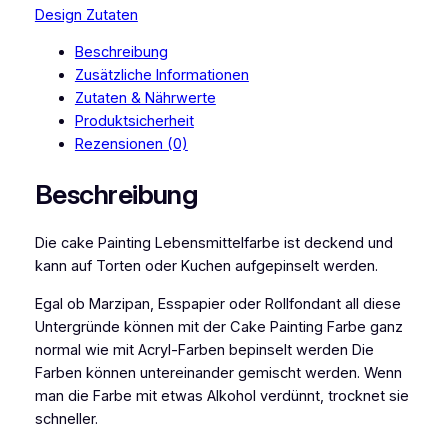
a
Design Zutaten
s
Beschreibung
i
Zusätzliche Informationen
c
Zutaten & Nährwerte
s
Produktsicherheit
C
Rezensionen (0)
a
k
Beschreibung
e
P
Die cake Painting Lebensmittelfarbe ist deckend und
a
kann auf Torten oder Kuchen aufgepinselt werden.
i
n
Egal ob Marzipan, Esspapier oder Rollfondant all diese
t
Untergründe können mit der Cake Painting Farbe ganz
i
normal wie mit Acryl-Farben bepinselt werden Die
n
Farben können untereinander gemischt werden. Wenn
g
man die Farbe mit etwas Alkohol verdünnt, trocknet sie
C
schneller.
o