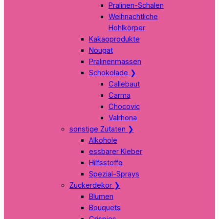
Pralinen-Schalen
Weihnachtliche
Hohlkörper
Kakaoprodukte
Nougat
Pralinenmassen
Schokolade
❯
Callebaut
Carma
Chocovic
Valrhona
sonstige Zutaten
❯
Alkohole
essbarer Kleber
Hilfsstoffe
Spezial-Sprays
Zuckerdekor
❯
Blumen
Bouquets
Crispies