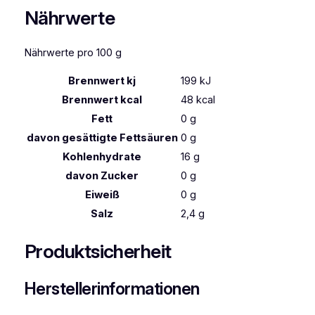
Nährwerte
Nährwerte pro 100 g
Brennwert kj
199
kJ
Brennwert kcal
48
kcal
Fett
0
g
davon
gesättigte Fettsäuren
0
g
Kohlenhydrate
16
g
davon
Zucker
0
g
Eiweiß
0
g
Salz
2,4
g
Produktsicherheit
Herstellerinformationen