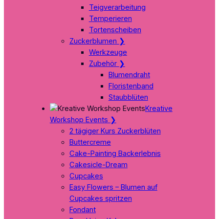
Teigverarbeitung
Temperieren
Tortenscheiben
Zuckerblumen
❯
Werkzeuge
Zubehör
❯
Blumendraht
Floristenband
Staubblüten
Kreative
Workshop Events
❯
2 tägiger Kurs Zuckerblüten
Buttercreme
Cake-Painting Backerlebnis
Cakesicle-Dream
Cupcakes
Easy Flowers – Blumen auf
Cupcakes spritzen
Fondant