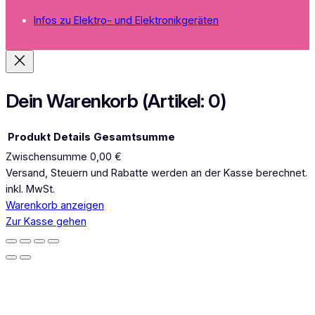
s
Infos zu Elektro- und Elektronikgeräten
t
a
g
r
a
Dein Warenkorb
(Artikel: 0)
m
Produkt
Details
Gesamtsumme
Zwischensumme
0,00 €
Produkte
Versand, Steuern und Rabatte werden an der Kasse berechnet.
inkl. MwSt.
im
Warenkorb anzeigen
Warenkorb
Zur Kasse gehen