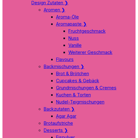
Design Zutaten
❯
Aromen
❯
Aroma-Öle
Aromapaste
❯
Fruchtgeschmack
Nuss
Vanille
Weiterer Geschmack
Flavours
Backmischungen
❯
Brot & Brötchen
Cupcakes & Gebäck
Grundmischungen & Cremes
Kuchen & Torten
Nudel-Teigmischungen
Backzutaten
❯
Agar Agar
Brotaufstriche
Desserts
❯
Eispulver