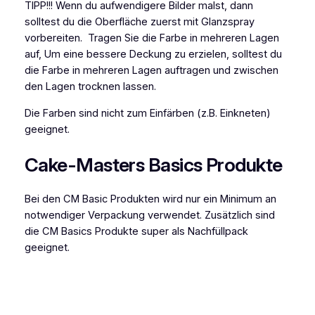
l
TIPP!!! Wenn du aufwendigere Bilder malst, dann
o
solltest du die Oberfläche zuerst mit Glanzspray
r
vorbereiten. Tragen Sie die Farbe in mehreren Lagen
i
auf, Um eine bessere Deckung zu erzielen, solltest du
r
die Farbe in mehreren Lagen auftragen und zwischen
o
den Lagen trocknen lassen.
n
Die Farben sind nicht zum Einfärben (z.B. Einkneten)
g
geeignet.
r
e
Cake-Masters Basics Produkte
y
2
0
Bei den CM Basic Produkten wird nur ein Minimum an
g
notwendiger Verpackung verwendet. Zusätzlich sind
M
die CM Basics Produkte super als Nachfüllpack
e
geeignet.
n
g
e