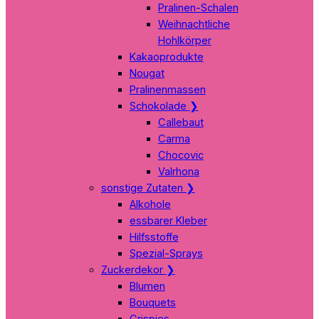
Pralinen-Schalen
Weihnachtliche
Hohlkörper
Kakaoprodukte
Nougat
Pralinenmassen
Schokolade
❯
Callebaut
Carma
Chocovic
Valrhona
sonstige Zutaten
❯
Alkohole
essbarer Kleber
Hilfsstoffe
Spezial-Sprays
Zuckerdekor
❯
Blumen
Bouquets
Crispies