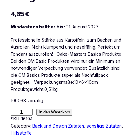
4,65
€
Mindestens haltbar bis:
31. August 2027
Professionelle Stärke aus Kartoffeln zum Backen und
Ausrollen. Nicht klumpend und rieselfähig. Perfekt um
Fondant auszurollen! Cake-Masters Basics Produkte
Bei den CM Basic Produkten wird nur ein Minimum an
notwendiger Verpackung verwendet. Zusätzlich sind
die CM Basics Produkte super als Nachfüllpack
geeignet. Verpackungsmaße:10x6x10cm
Produktgewicht:0,51kg
100068 vorrätig
C
In den Warenkorb
M
SKU:
16194
B
Category:
Back und Design Zutaten
, 
sonstige Zutaten
, 
a
Hilfsstoffe