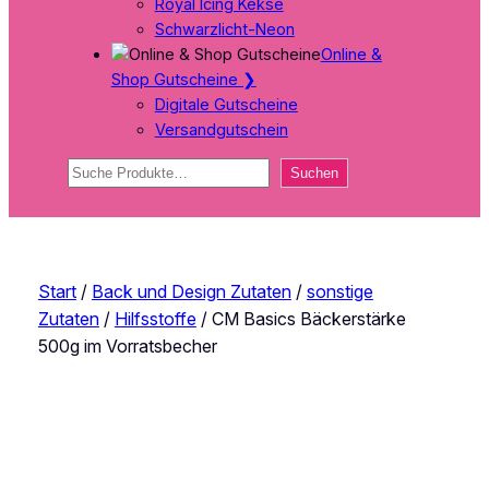
Royal Icing Kekse
Schwarzlicht-Neon
Online &
Shop Gutscheine
❯
Digitale Gutscheine
Versandgutschein
Suchen
Suchen
Start
/
Back und Design Zutaten
/
sonstige
Zutaten
/
Hilfsstoffe
/ CM Basics Bäckerstärke
500g im Vorratsbecher