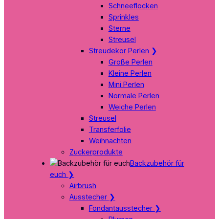
Schneeflocken
Sprinkles
Sterne
Streusel
Streudekor Perlen
❯
Große Perlen
Kleine Perlen
Mini Perlen
Normale Perlen
Weiche Perlen
Streusel
Transferfolie
Weihnachten
Zuckerprodukte
Backzubehör für
euch
❯
Airbrush
Ausstecher
❯
Fondantausstecher
❯