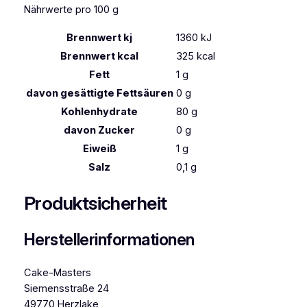
e
Nährwerte pro 100 g
Brennwert kj
1360
kJ
Brennwert kcal
325
kcal
Fett
1
g
davon
gesättigte Fettsäuren
0
g
Kohlenhydrate
80
g
davon
Zucker
0
g
Eiweiß
1
g
Salz
0,1
g
Produktsicherheit
Herstellerinformationen
Cake-Masters
Siemensstraße 24
49770 Herzlake