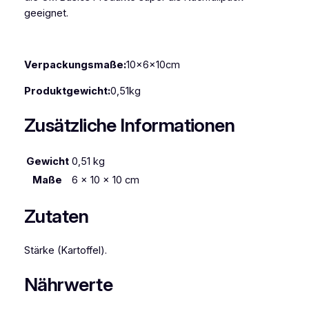
geeignet.
i
m
V
o
Verpackungsmaße:
10x6x10cm
r
Produktgewicht:
0,51kg
r
a
Zusätzliche Informationen
t
s
b
Gewicht
0,51 kg
e
Maße
6 × 10 × 10 cm
c
h
Zutaten
e
r
Stärke (Kartoffel).
M
e
Nährwerte
n
g