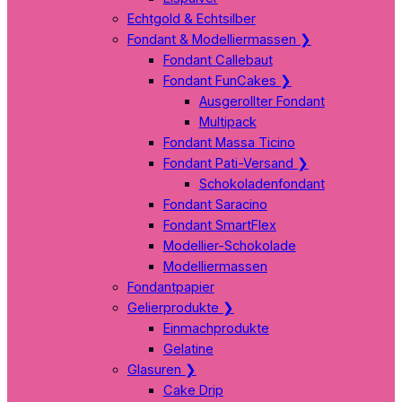
Echtgold & Echtsilber
Fondant & Modelliermassen
❯
Fondant Callebaut
Fondant FunCakes
❯
Ausgerollter Fondant
Multipack
Fondant Massa Ticino
Fondant Pati-Versand
❯
Schokoladenfondant
Fondant Saracino
Fondant SmartFlex
Modellier-Schokolade
Modelliermassen
Fondantpapier
Gelierprodukte
❯
Einmachprodukte
Gelatine
Glasuren
❯
Cake Drip