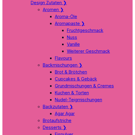
Design Zutaten
❯
Aromen
❯
Aroma-Öle
Aromapaste
❯
Fruchtgeschmack
Nuss
Vanille
Weiterer Geschmack
Flavours
Backmischungen
❯
Brot & Brötchen
Cupcakes & Gebäck
Grundmischungen & Cremes
Kuchen & Torten
Nudel-Teigmischungen
Backzutaten
❯
Agar Agar
Brotaufstriche
Desserts
❯
Eispulver