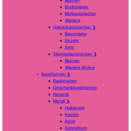
Blumen
Buchstaben
Multiausstecher
Weitere
Gebäckausstecher
❯
Besondere
Einzeln
Sets
Stempelausstecher
❯
Blumen
Weitere Motive
Backformen
❯
Backmatten
Geschenkbackformen
Keramik
Metall
❯
Halbkugel
Kasten
Rund
Springform