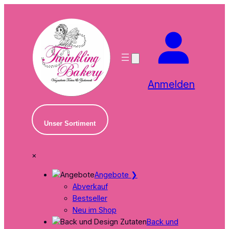
Zum
Inhalt
springen
Anmelden
Unser Sortiment
×
Angebote
❯
Abverkauf
Bestseller
Neu im Shop
Back und