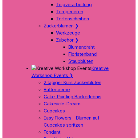
Teigverarbeitung
Temperieren
Tortenscheiben
Zuckerblumen
❯
Werkzeuge
Zubehör
❯
Blumendraht
Floristenband
Staubblüten
Kreative
Workshop Events
❯
2 tägiger Kurs Zuckerblüten
Buttercreme
Cake-Painting Backerlebnis
Cakesicle-Dream
Cupcakes
Easy Flowers – Blumen auf
Cupcakes spritzen
Fondant