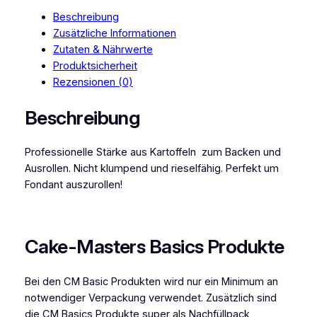
s
Beschreibung
i
Zusätzliche Informationen
c
Zutaten & Nährwerte
s
Produktsicherheit
B
Rezensionen (0)
ä
c
Beschreibung
k
e
Professionelle Stärke aus Kartoffeln zum Backen und
r
Ausrollen. Nicht klumpend und rieselfähig. Perfekt um
s
Fondant auszurollen!
t
ä
r
k
Cake-Masters Basics Produkte
e
5
Bei den CM Basic Produkten wird nur ein Minimum an
0
notwendiger Verpackung verwendet. Zusätzlich sind
0
die CM Basics Produkte super als Nachfüllpack
g