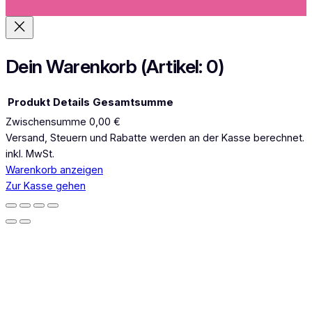
a
g
r
a
Dein Warenkorb
(Artikel: 0)
m
Produkt
Details
Gesamtsumme
Zwischensumme
0,00 €
Produkte
Versand, Steuern und Rabatte werden an der Kasse berechnet.
inkl. MwSt.
im
Warenkorb anzeigen
Warenkorb
Zur Kasse gehen