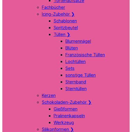
Tortenaufsätze
Fachbücher
Icing-Zubehör
❯
Schablonen
Spritzbeutel
Tüllen
❯
Blumennägel
Blüten
Französische Tüllen
Lochtüllen
Sets
sonstige Tüllen
Sternband
Sterntüllen
Kerzen
Schokoladen-Zubehör
❯
Gießformen
Pralinenkapseln
Werkzeug
Silikonformen
❯