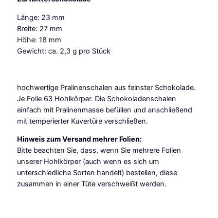
e
Länge: 23 mm
r
Breite: 27 mm
z
Höhe: 18 mm
-
Gewicht: ca. 2,3 g pro Stück
H
o
h
hochwertige Pralinenschalen aus feinster Schokolade.
l
Je Folie 63 Hohlkörper. Die Schokoladenschalen
k
einfach mit Pralinenmasse befüllen und anschließend
ö
mit temperierter Kuvertüre verschließen.
r
p
Hinweis zum Versand mehrer Folien:
e
Bitte beachten Sie, dass, wenn Sie mehrere Folien
r
unserer Hohlkörper (auch wenn es sich um
M
unterschiedliche Sorten handelt) bestellen, diese
i
zusammen in einer Tüte verschweißt werden.
n
i
Z