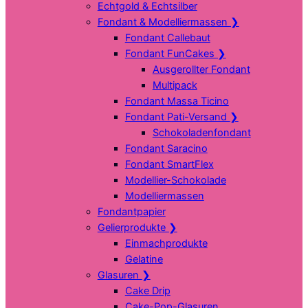
Echtgold & Echtsilber
Fondant & Modelliermassen
❯
Fondant Callebaut
Fondant FunCakes
❯
Ausgerollter Fondant
Multipack
Fondant Massa Ticino
Fondant Pati-Versand
❯
Schokoladenfondant
Fondant Saracino
Fondant SmartFlex
Modellier-Schokolade
Modelliermassen
Fondantpapier
Gelierprodukte
❯
Einmachprodukte
Gelatine
Glasuren
❯
Cake Drip
Cake-Pop-Glasuren