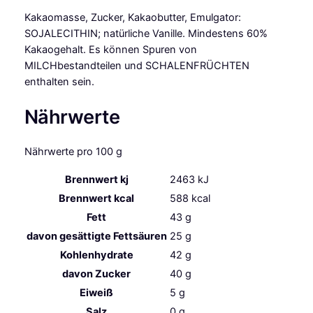
Kakaomasse, Zucker, Kakaobutter, Emulgator:
SOJALECITHIN; natürliche Vanille. Mindestens 60%
Kakaogehalt. Es können Spuren von
MILCHbestandteilen und SCHALENFRÜCHTEN
enthalten sein.
Nährwerte
Nährwerte pro 100 g
Brennwert kj
2463
kJ
Brennwert kcal
588
kcal
Fett
43
g
davon
gesättigte Fettsäuren
25
g
Kohlenhydrate
42
g
davon
Zucker
40
g
Eiweiß
5
g
Salz
0
g