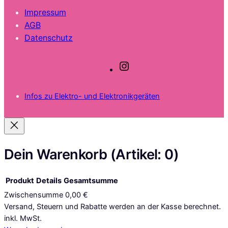
Impressum
AGB
Datenschutz
I
n
s
Infos zu Elektro- und Elektronikgeräten
t
a
g
r
a
Dein Warenkorb
(Artikel: 0)
m
Produkt
Details
Gesamtsumme
Zwischensumme
0,00 €
Produkte
Versand, Steuern und Rabatte werden an der Kasse berechnet.
inkl. MwSt.
im