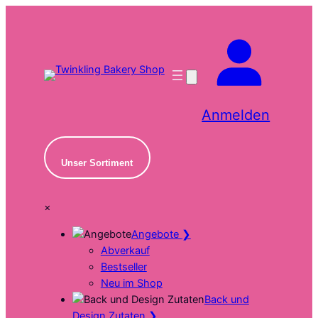
Zum
Inhalt
springen
Anmelden
Unser Sortiment
×
Angebote
❯
Abverkauf
Bestseller
Neu im Shop
Back und
Design Zutaten
❯