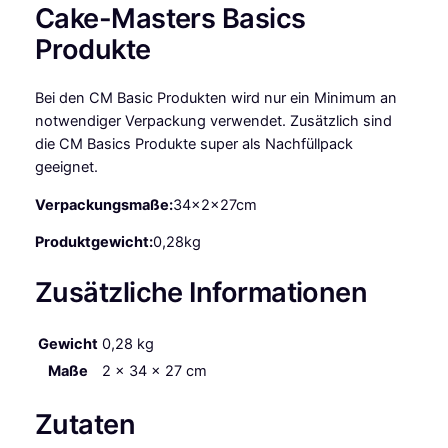
Cake-Masters Basics
a
r
Produkte
t
b
Bei den CM Basic Produkten wird nur ein Minimum an
i
notwendiger Verpackung verwendet. Zusätzlich sind
t
die CM Basics Produkte super als Nachfüllpack
t
geeignet.
e
r
Verpackungsmaße:
34x2x27cm
M
e
Produktgewicht:
0,28kg
n
Zusätzliche Informationen
g
e
Gewicht
0,28 kg
Maße
2 × 34 × 27 cm
Zutaten