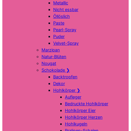
Metallic
Nicht essbar
Öllöslich
Paste
Pearl-Spray
Puder
Velvet-Spray
Marzipan
Natur-Blüten
Nougat
Schokolade
❯
Backtropfen
Dekor
Hohlkörper
❯
Aufleger
Bedruckte Hohlkörper
Hohlkörper Eier
Hohlkörper Herzen
Hohlkugeln
Pralinen-Schalen