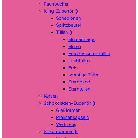
Fachbücher
Icing-Zubehör
❯
Schablonen
Spritzbeutel
Tüllen
❯
Blumennägel
Blüten
Französische Tüllen
Lochtüllen
Sets
sonstige Tüllen
Sternband
Sterntüllen
Kerzen
Schokoladen-Zubehör
❯
Gießformen
Pralinenkapseln
Werkzeug
Silikonformen
❯