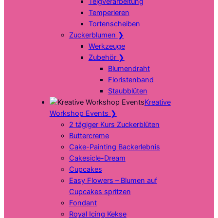
Teigverarbeitung
Temperieren
Tortenscheiben
Zuckerblumen
❯
Werkzeuge
Zubehör
❯
Blumendraht
Floristenband
Staubblüten
Kreative
Workshop Events
❯
2 tägiger Kurs Zuckerblüten
Buttercreme
Cake-Painting Backerlebnis
Cakesicle-Dream
Cupcakes
Easy Flowers – Blumen auf
Cupcakes spritzen
Fondant
Royal Icing Kekse