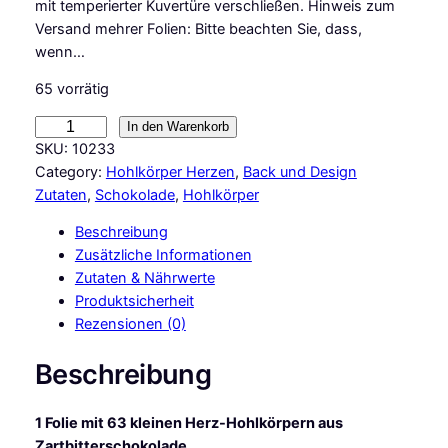
mit temperierter Kuvertüre verschließen. Hinweis zum
Versand mehrer Folien: Bitte beachten Sie, dass,
wenn…
65 vorrätig
C
In den Warenkorb
M
SKU:
10233
B
Category:
Hohlkörper Herzen
, 
Back und Design
a
Zutaten
, 
Schokolade
, 
Hohlkörper
s
Beschreibung
i
Zusätzliche Informationen
c
Zutaten & Nährwerte
s
Produktsicherheit
1
Rezensionen (0)
F
o
Beschreibung
l
i
1 Folie mit 63 kleinen Herz-Hohlkörpern aus
e
Zartbitterschokolade
H