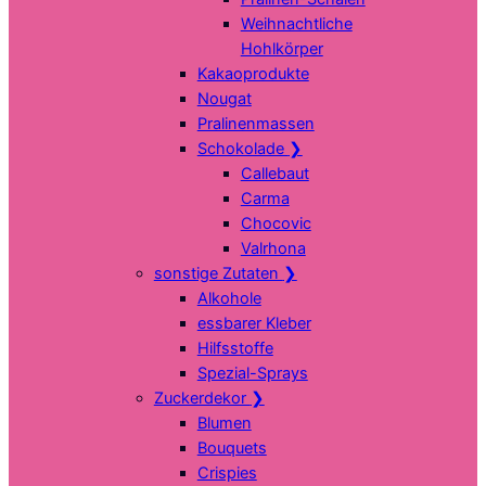
Weihnachtliche
Hohlkörper
Kakaoprodukte
Nougat
Pralinenmassen
Schokolade
❯
Callebaut
Carma
Chocovic
Valrhona
sonstige Zutaten
❯
Alkohole
essbarer Kleber
Hilfsstoffe
Spezial-Sprays
Zuckerdekor
❯
Blumen
Bouquets
Crispies