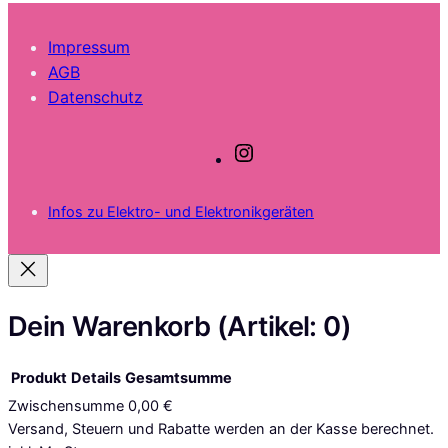
Impressum
AGB
Datenschutz
I
n
s
Infos zu Elektro- und Elektronikgeräten
t
a
g
r
a
Dein Warenkorb
(Artikel: 0)
m
Produkt
Details
Gesamtsumme
Zwischensumme
0,00 €
Produkte
Versand, Steuern und Rabatte werden an der Kasse berechnet.