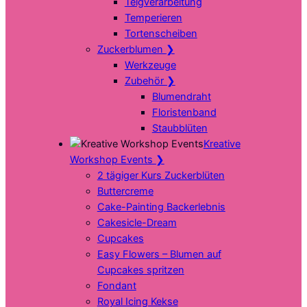
Teigverarbeitung
Temperieren
Tortenscheiben
Zuckerblumen
❯
Werkzeuge
Zubehör
❯
Blumendraht
Floristenband
Staubblüten
Kreative
Workshop Events
❯
2 tägiger Kurs Zuckerblüten
Buttercreme
Cake-Painting Backerlebnis
Cakesicle-Dream
Cupcakes
Easy Flowers – Blumen auf
Cupcakes spritzen
Fondant
Royal Icing Kekse