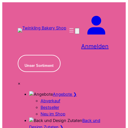
Zum
Inhalt
springen
Anmelden
Unser Sortiment
×
Angebote
❯
Abverkauf
Bestseller
Neu im Shop
Back und
Design Zutaten
❯