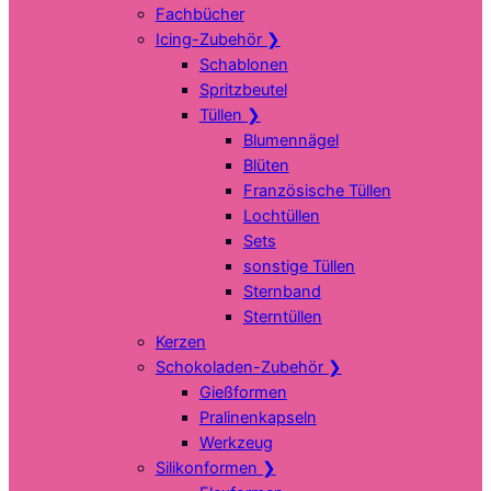
Fachbücher
Icing-Zubehör
❯
Schablonen
Spritzbeutel
Tüllen
❯
Blumennägel
Blüten
Französische Tüllen
Lochtüllen
Sets
sonstige Tüllen
Sternband
Sterntüllen
Kerzen
Schokoladen-Zubehör
❯
Gießformen
Pralinenkapseln
Werkzeug
Silikonformen
❯