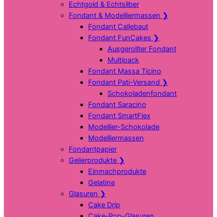
Echtgold & Echtsilber
Fondant & Modelliermassen
❯
Fondant Callebaut
Fondant FunCakes
❯
Ausgerollter Fondant
Multipack
Fondant Massa Ticino
Fondant Pati-Versand
❯
Schokoladenfondant
Fondant Saracino
Fondant SmartFlex
Modellier-Schokolade
Modelliermassen
Fondantpapier
Gelierprodukte
❯
Einmachprodukte
Gelatine
Glasuren
❯
Cake Drip
Cake-Pop-Glasuren