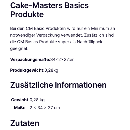
Cake-Masters Basics
m
V
Produkte
o
l
Bei den CM Basic Produkten wird nur ein Minimum an
l
notwendiger Verpackung verwendet. Zusätzlich sind
m
die CM Basics Produkte super als Nachfüllpack
i
geeignet.
l
c
Verpackungsmaße:
34x2x27cm
h
M
Produktgewicht:
0,28kg
e
Zusätzliche Informationen
n
g
e
Gewicht
0,28 kg
Maße
2 × 34 × 27 cm
Zutaten