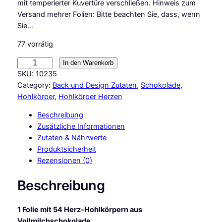
mit temperierter Kuvertüre verschließen. Hinweis zum
Versand mehrer Folien: Bitte beachten Sie, dass, wenn
Sie…
77 vorrätig
C
In den Warenkorb
M
SKU:
10235
B
Category:
Back und Design Zutaten
, 
Schokolade
, 
a
Hohlkörper
, 
Hohlkörper Herzen
s
Beschreibung
i
Zusätzliche Informationen
c
Zutaten & Nährwerte
s
Produktsicherheit
1
Rezensionen (0)
F
o
Beschreibung
l
i
1 Folie mit 54 Herz-Hohlkörpern aus
e
Vollmilchschokolade
H