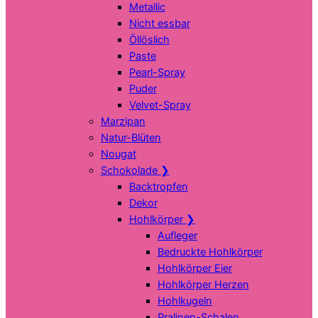
Metallic
Nicht essbar
Öllöslich
Paste
Pearl-Spray
Puder
Velvet-Spray
Marzipan
Natur-Blüten
Nougat
Schokolade
❯
Backtropfen
Dekor
Hohlkörper
❯
Aufleger
Bedruckte Hohlkörper
Hohlkörper Eier
Hohlkörper Herzen
Hohlkugeln
Pralinen-Schalen