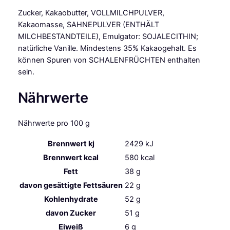
Zucker, Kakaobutter, VOLLMILCHPULVER,
Kakaomasse, SAHNEPULVER (ENTHÄLT
MILCHBESTANDTEILE), Emulgator: SOJALECITHIN;
natürliche Vanille. Mindestens 35% Kakaogehalt. Es
können Spuren von SCHALENFRÜCHTEN enthalten
sein.
Nährwerte
Nährwerte pro 100 g
Brennwert kj
2429
kJ
Brennwert kcal
580
kcal
Fett
38
g
davon
gesättigte Fettsäuren
22
g
Kohlenhydrate
52
g
davon
Zucker
51
g
Eiweiß
6
g