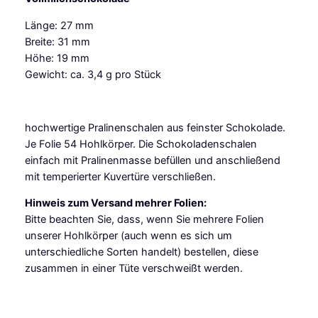
e
Länge: 27 mm
r
Breite: 31 mm
z
Höhe: 19 mm
-
Gewicht: ca. 3,4 g pro Stück
H
o
h
hochwertige Pralinenschalen aus feinster Schokolade.
l
Je Folie 54 Hohlkörper. Die Schokoladenschalen
k
einfach mit Pralinenmasse befüllen und anschließend
ö
mit temperierter Kuvertüre verschließen.
r
p
Hinweis zum Versand mehrer Folien:
e
Bitte beachten Sie, dass, wenn Sie mehrere Folien
r
unserer Hohlkörper (auch wenn es sich um
M
unterschiedliche Sorten handelt) bestellen, diese
e
zusammen in einer Tüte verschweißt werden.
d
i
u