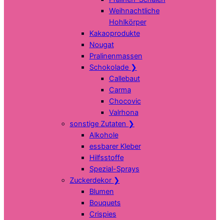
Weihnachtliche
Hohlkörper
Kakaoprodukte
Nougat
Pralinenmassen
Schokolade
❯
Callebaut
Carma
Chocovic
Valrhona
sonstige Zutaten
❯
Alkohole
essbarer Kleber
Hilfsstoffe
Spezial-Sprays
Zuckerdekor
❯
Blumen
Bouquets
Crispies