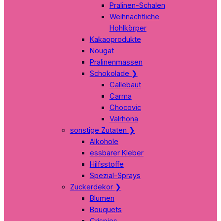
Pralinen-Schalen
Weihnachtliche
Hohlkörper
Kakaoprodukte
Nougat
Pralinenmassen
Schokolade
❯
Callebaut
Carma
Chocovic
Valrhona
sonstige Zutaten
❯
Alkohole
essbarer Kleber
Hilfsstoffe
Spezial-Sprays
Zuckerdekor
❯
Blumen
Bouquets
Crispies