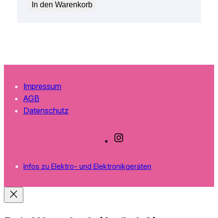
In den Warenkorb
Impressum
AGB
Datenschutz
I
n
s
Infos zu Elektro- und Elektronikgeräten
t
a
g
r
a