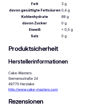
e
Fett
3
g
n
davon
gesättigte Fettsäuren
0,4
g
g
Kohlenhydrate
88
g
e
davon
Zucker
0
g
Eiweiß
< 0,5
g
Salz
0
g
Produktsicherheit
Herstellerinformationen
Cake-Masters
Siemensstraße 24
49770 Herzlake
http://www.cake-masters.com
Rezensionen