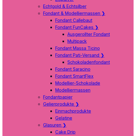
Echtgold & Echtsilber
Fondant & Modelliermassen
❯
Fondant Callebaut
Fondant FunCakes
❯
Ausgerollter Fondant
Multipack
Fondant Massa Ticino
Fondant Pati-Versand
❯
Schokoladenfondant
Fondant Saracino
Fondant SmartFlex
Modellier-Schokolade
Modelliermassen
Fondantpapier
Gelierprodukte
❯
Einmachprodukte
Gelatine
Glasuren
❯
Cake Drip