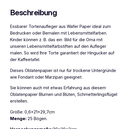
e
r
Beschreibung
s
W
Essbarer Tortenaufleger aus Wafer Paper ideal zum
a
Bedrucken oder Bemalen mit Lebensmittelfarben.
f
Kinder können z. B. das ein Bild für die Oma mit
e
unseren Lebensmittelfarbstiften auf den Aufleger
r
malen. So wird Ihre Torte garantiert der Hingucker auf
P
der Kaffeetafel.
a
p
Dieses Oblatenpapier ist nur für trockene Untergründe
e
wie Fondant oder Marzipan geeignet.
r
A
Sie können auch mit etwas Erfahrung aus diesem
D
Oblatenpapier Blumen und Blüten, Schmetterlingsflügel
-
erstellen.
4
Größe: 0,6x21x29,7cm
0
Menge:
25 Bögen.
,
6