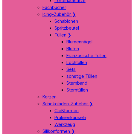
Tortenaufsätze
Fachbücher
Icing-Zubehör
❯
Schablonen
Spritzbeutel
Tüllen
❯
Blumennägel
Blüten
Französische Tüllen
Lochtüllen
Sets
sonstige Tüllen
Sternband
Sterntüllen
Kerzen
Schokoladen-Zubehör
❯
Gießformen
Pralinenkapseln
Werkzeug
Silikonformen
❯