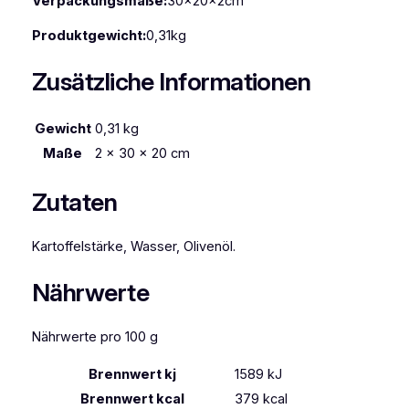
Verpackungsmaße:
30x20x2cm
m
m
Produktgewicht:
0,31kg
A
Zusätzliche Informationen
4
(
2
Gewicht
0,31 kg
0
Maße
2 × 30 × 20 cm
×
3
Zutaten
0
)
2
Kartoffelstärke, Wasser, Olivenöl.
5
S
Nährwerte
t
ü
Nährwerte pro 100 g
c
k
Brennwert kj
1589
kJ
M
Brennwert kcal
379
kcal