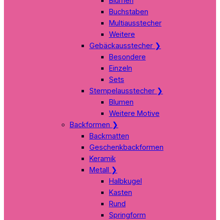
Blumen
Buchstaben
Multiausstecher
Weitere
Gebäckausstecher
❯
Besondere
Einzeln
Sets
Stempelausstecher
❯
Blumen
Weitere Motive
Backformen
❯
Backmatten
Geschenkbackformen
Keramik
Metall
❯
Halbkugel
Kasten
Rund
Springform