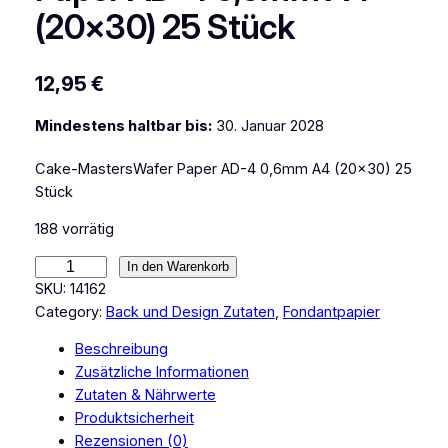
(20×30) 25 Stück
12,95
€
Mindestens haltbar bis:
30. Januar 2028
Cake-MastersWafer Paper AD-4 0,6mm A4 (20×30) 25
Stück
188 vorrätig
C
In den Warenkorb
a
SKU:
14162
k
Category:
Back und Design Zutaten
, 
Fondantpapier
e
Beschreibung
M
Zusätzliche Informationen
a
Zutaten & Nährwerte
s
Produktsicherheit
t
Rezensionen (0)