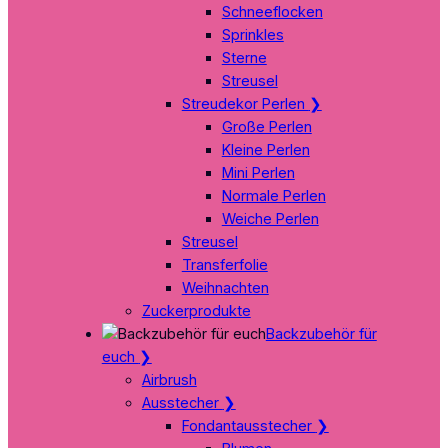
Schneeflocken
Sprinkles
Sterne
Streusel
Streudekor Perlen
❯
Große Perlen
Kleine Perlen
Mini Perlen
Normale Perlen
Weiche Perlen
Streusel
Transferfolie
Weihnachten
Zuckerprodukte
Backzubehör für
euch
❯
Airbrush
Ausstecher
❯
Fondantausstecher
❯