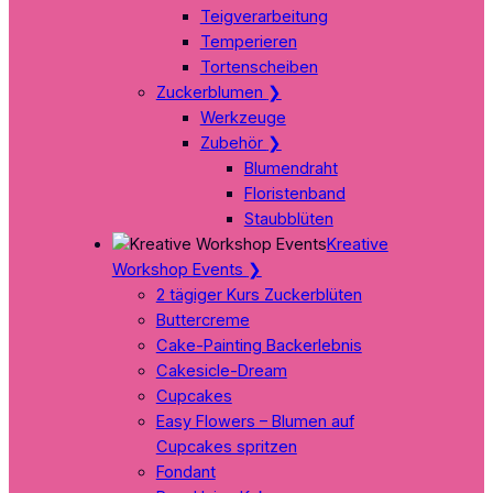
Teigverarbeitung
Temperieren
Tortenscheiben
Zuckerblumen
❯
Werkzeuge
Zubehör
❯
Blumendraht
Floristenband
Staubblüten
Kreative
Workshop Events
❯
2 tägiger Kurs Zuckerblüten
Buttercreme
Cake-Painting Backerlebnis
Cakesicle-Dream
Cupcakes
Easy Flowers – Blumen auf
Cupcakes spritzen
Fondant