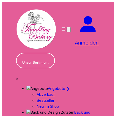
Zum
Inhalt
springen
Anmelden
Unser Sortiment
×
Angebote
❯
Abverkauf
Bestseller
Neu im Shop
Back und