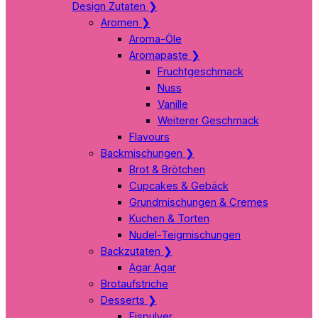
Design Zutaten
❯
Aromen
❯
Aroma-Öle
Aromapaste
❯
Fruchtgeschmack
Nuss
Vanille
Weiterer Geschmack
Flavours
Backmischungen
❯
Brot & Brötchen
Cupcakes & Gebäck
Grundmischungen & Cremes
Kuchen & Torten
Nudel-Teigmischungen
Backzutaten
❯
Agar Agar
Brotaufstriche
Desserts
❯
Eispulver