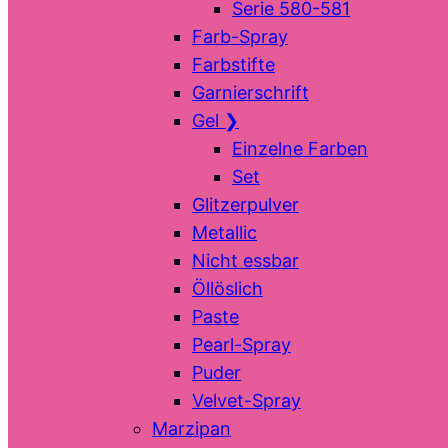
Serie 580-581
Farb-Spray
Farbstifte
Garnierschrift
Gel
❯
Einzelne Farben
Set
Glitzerpulver
Metallic
Nicht essbar
Öllöslich
Paste
Pearl-Spray
Puder
Velvet-Spray
Marzipan