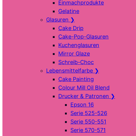
Einmachprodukte
Gelatine
Glasuren
❯
Cake Drip
Cake-Pop-Glasuren
Kuchenglasuren
Mirror Glaze
Schreib-Choc
Lebensmittelfarbe
❯
Cake Painting
Colour Mill Oil Blend
Drucker & Patronen
❯
Epson 16
Serie 525-526
Serie 550-551
Serie 570-571