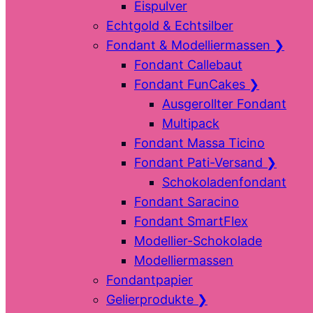
Eispulver
Echtgold & Echtsilber
Fondant & Modelliermassen
❯
Fondant Callebaut
Fondant FunCakes
❯
Ausgerollter Fondant
Multipack
Fondant Massa Ticino
Fondant Pati-Versand
❯
Schokoladenfondant
Fondant Saracino
Fondant SmartFlex
Modellier-Schokolade
Modelliermassen
Fondantpapier
Gelierprodukte
❯