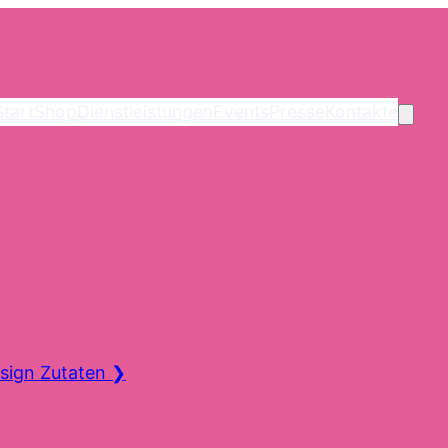
Start
Shop
Dienstleistungen
Events
Presse
Kontakte
sign Zutaten
❯