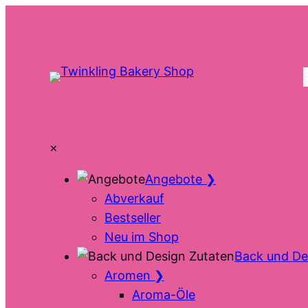
Zum
Inhalt
springen
×
Angebote
❯
Abverkauf
Bestseller
Neu im Shop
Back und De
Aromen
❯
Aroma-Öle