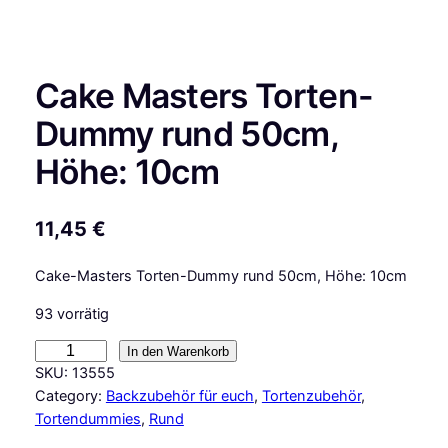
Cake Masters Torten-
Dummy rund 50cm,
Höhe: 10cm
11,45
€
Cake-Masters Torten-Dummy rund 50cm, Höhe: 10cm
93 vorrätig
C
In den Warenkorb
a
SKU:
13555
k
Category:
Backzubehör für euch
, 
Tortenzubehör
, 
e
Tortendummies
, 
Rund
M