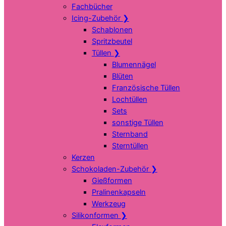
Fachbücher
Icing-Zubehör
❯
Schablonen
Spritzbeutel
Tüllen
❯
Blumennägel
Blüten
Französische Tüllen
Lochtüllen
Sets
sonstige Tüllen
Sternband
Sterntüllen
Kerzen
Schokoladen-Zubehör
❯
Gießformen
Pralinenkapseln
Werkzeug
Silikonformen
❯