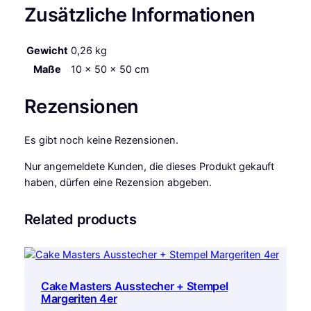
u
Zusätzliche Informationen
n
d
Gewicht
0,26 kg
5
0
Maße
10 × 50 × 50 cm
c
m
Rezensionen
,
H
Es gibt noch keine Rezensionen.
ö
h
Nur angemeldete Kunden, die dieses Produkt gekauft
e
haben, dürfen eine Rezension abgeben.
:
1
Related products
0
c
m
M
Cake Masters Ausstecher + Stempel
e
Margeriten 4er
n