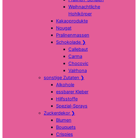
Weihnachtliche
Hohlkörper
Kakaoprodukte
Nougat
Pralinenmassen
Schokolade
❯
Callebaut
Carma
Chocovic
Valrhona
sonstige Zutaten
❯
Alkohole
essbarer Kleber
Hilfsstoffe
Spezial-Sprays
Zuckerdekor
❯
Blumen
Bouquets
Crispies