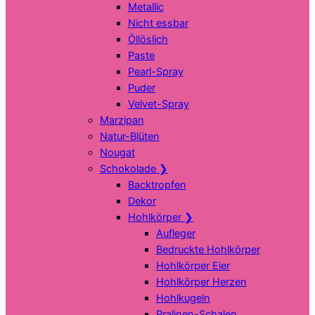
Metallic
Nicht essbar
Öllöslich
Paste
Pearl-Spray
Puder
Velvet-Spray
Marzipan
Natur-Blüten
Nougat
Schokolade
❯
Backtropfen
Dekor
Hohlkörper
❯
Aufleger
Bedruckte Hohlkörper
Hohlkörper Eier
Hohlkörper Herzen
Hohlkugeln
Pralinen-Schalen