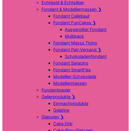
Echtgold & Echtsilber
Fondant & Modelliermassen
❯
Fondant Callebaut
Fondant FunCakes
❯
Ausgerollter Fondant
Multipack
Fondant Massa Ticino
Fondant Pati-Versand
❯
Schokoladenfondant
Fondant Saracino
Fondant SmartFlex
Modellier-Schokolade
Modelliermassen
Fondantpapier
Gelierprodukte
❯
Einmachprodukte
Gelatine
Glasuren
❯
Cake Drip
Cake-Pop-Glasuren