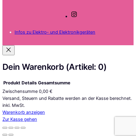
I
n
s
Infos zu Elektro- und Elektronikgeräten
t
a
g
r
a
Dein Warenkorb
(Artikel: 0)
m
Produkt
Details
Gesamtsumme
Zwischensumme
0,00 €
Produkte
Versand, Steuern und Rabatte werden an der Kasse berechnet.
inkl. MwSt.
im
Warenkorb anzeigen
Warenkorb
Zur Kasse gehen