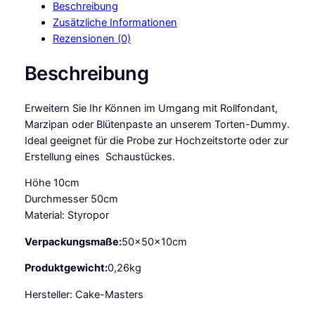
Beschreibung
a
Zusätzliche Informationen
s
Rezensionen (0)
t
e
Beschreibung
r
s
Erweitern Sie Ihr Können im Umgang mit Rollfondant,
T
Marzipan oder Blütenpaste an unserem Torten-Dummy.
o
Ideal geeignet für die Probe zur Hochzeitstorte oder zur
r
Erstellung eines Schaustückes.
t
e
Höhe 10cm
n
Durchmesser 50cm
-
Material: Styropor
D
u
Verpackungsmaße:
50x50x10cm
m
Produktgewicht:
0,26kg
m
y
Hersteller: Cake-Masters
r