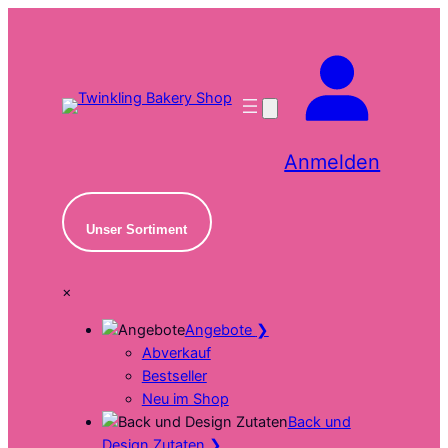
Zum
Inhalt
springen
Anmelden
Unser Sortiment
×
Angebote
❯
Abverkauf
Bestseller
Neu im Shop
Back und
Design Zutaten
❯