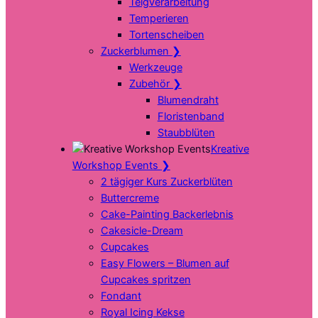
Teigverarbeitung
Temperieren
Tortenscheiben
Zuckerblumen
❯
Werkzeuge
Zubehör
❯
Blumendraht
Floristenband
Staubblüten
Kreative
Workshop Events
❯
2 tägiger Kurs Zuckerblüten
Buttercreme
Cake-Painting Backerlebnis
Cakesicle-Dream
Cupcakes
Easy Flowers – Blumen auf
Cupcakes spritzen
Fondant
Royal Icing Kekse