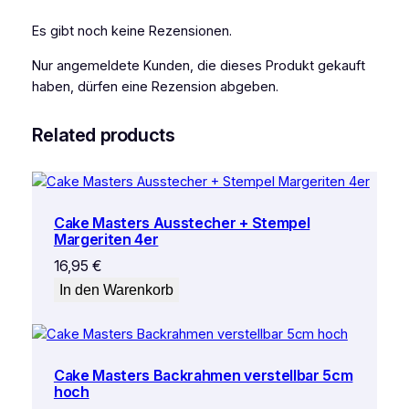
ü
Es gibt noch keine Rezensionen.
c
k
Nur angemeldete Kunden, die dieses Produkt gekauft
M
haben, dürfen eine Rezension abgeben.
e
n
Related products
g
e
Cake Masters Ausstecher + Stempel
Margeriten 4er
16,95
€
In den Warenkorb
Cake Masters Backrahmen verstellbar 5cm
hoch