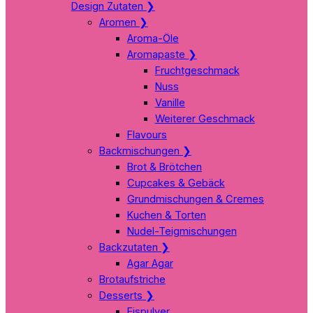
Design Zutaten
❯
Aromen
❯
Aroma-Öle
Aromapaste
❯
Fruchtgeschmack
Nuss
Vanille
Weiterer Geschmack
Flavours
Backmischungen
❯
Brot & Brötchen
Cupcakes & Gebäck
Grundmischungen & Cremes
Kuchen & Torten
Nudel-Teigmischungen
Backzutaten
❯
Agar Agar
Brotaufstriche
Desserts
❯
Eispulver