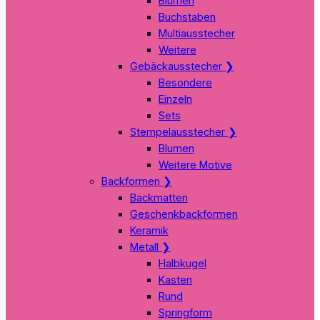
Blumen
Buchstaben
Multiausstecher
Weitere
Gebäckausstecher
❯
Besondere
Einzeln
Sets
Stempelausstecher
❯
Blumen
Weitere Motive
Backformen
❯
Backmatten
Geschenkbackformen
Keramik
Metall
❯
Halbkugel
Kasten
Rund
Springform