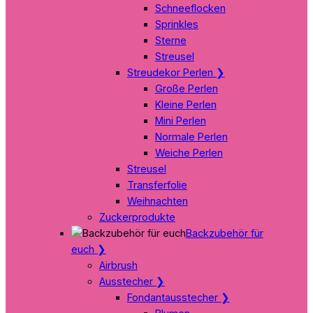
Schneeflocken
Sprinkles
Sterne
Streusel
Streudekor Perlen
❯
Große Perlen
Kleine Perlen
Mini Perlen
Normale Perlen
Weiche Perlen
Streusel
Transferfolie
Weihnachten
Zuckerprodukte
Backzubehör für
euch
❯
Airbrush
Ausstecher
❯
Fondantausstecher
❯