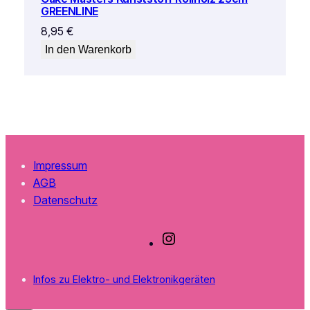
GREENLINE
8,95
€
In den Warenkorb
Impressum
AGB
Datenschutz
I
n
s
Infos zu Elektro- und Elektronikgeräten
t
a