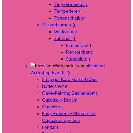
Teigverarbeitung
Temperieren
Tortenscheiben
Zuckerblumen
❯
Werkzeuge
Zubehör
❯
Blumendraht
Floristenband
Staubblüten
Kreative
Workshop Events
❯
2 tägiger Kurs Zuckerblüten
Buttercreme
Cake-Painting Backerlebnis
Cakesicle-Dream
Cupcakes
Easy Flowers – Blumen auf
Cupcakes spritzen
Fondant