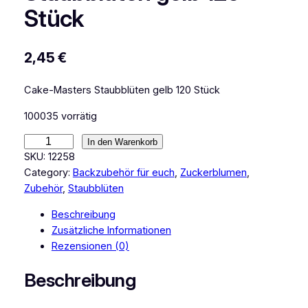
Stück
2,45
€
Cake-Masters Staubblüten gelb 120 Stück
100035 vorrätig
C
In den Warenkorb
a
SKU:
12258
k
Category:
Backzubehör für euch
, 
Zuckerblumen
, 
e
Zubehör
, 
Staubblüten
M
Beschreibung
a
Zusätzliche Informationen
s
Rezensionen (0)
t
e
Beschreibung
r
s