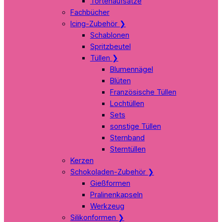
Tortenaufsätze
Fachbücher
Icing-Zubehör
❯
Schablonen
Spritzbeutel
Tüllen
❯
Blumennägel
Blüten
Französische Tüllen
Lochtüllen
Sets
sonstige Tüllen
Sternband
Sterntüllen
Kerzen
Schokoladen-Zubehör
❯
Gießformen
Pralinenkapseln
Werkzeug
Silikonformen
❯