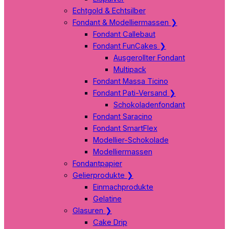
Echtgold & Echtsilber
Fondant & Modelliermassen
❯
Fondant Callebaut
Fondant FunCakes
❯
Ausgerollter Fondant
Multipack
Fondant Massa Ticino
Fondant Pati-Versand
❯
Schokoladenfondant
Fondant Saracino
Fondant SmartFlex
Modellier-Schokolade
Modelliermassen
Fondantpapier
Gelierprodukte
❯
Einmachprodukte
Gelatine
Glasuren
❯
Cake Drip