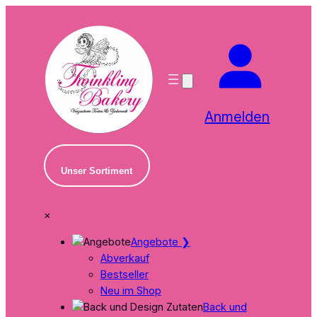
Zum
Inhalt
springen
Anmelden
Unser Sortiment
×
Angebote
❯
Abverkauf
Bestseller
Neu im Shop
Back und