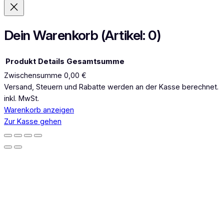
g
r
a
Dein Warenkorb
(Artikel: 0)
m
Produkt
Details
Gesamtsumme
Zwischensumme
0,00 €
Produkte
Versand, Steuern und Rabatte werden an der Kasse berechnet.
inkl. MwSt.
im
Warenkorb anzeigen
Warenkorb
Zur Kasse gehen