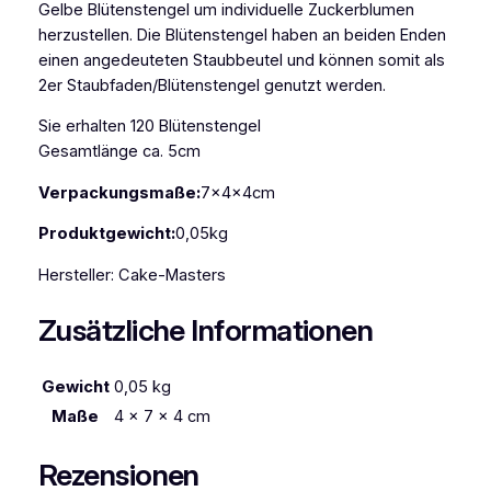
Gelbe Blütenstengel um individuelle Zuckerblumen
S
herzustellen. Die Blütenstengel haben an beiden Enden
t
einen angedeuteten Staubbeutel und können somit als
a
2er Staubfaden/Blütenstengel genutzt werden.
u
b
Sie erhalten 120 Blütenstengel
b
Gesamtlänge ca. 5cm
l
ü
Verpackungsmaße:
7x4x4cm
t
Produktgewicht:
0,05kg
e
n
Hersteller: Cake-Masters
g
e
Zusätzliche Informationen
l
b
Gewicht
0,05 kg
1
2
Maße
4 × 7 × 4 cm
0
S
Rezensionen
t