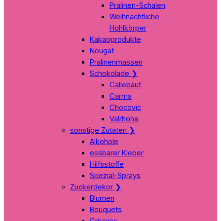
Pralinen-Schalen
Weihnachtliche
Hohlkörper
Kakaoprodukte
Nougat
Pralinenmassen
Schokolade
❯
Callebaut
Carma
Chocovic
Valrhona
sonstige Zutaten
❯
Alkohole
essbarer Kleber
Hilfsstoffe
Spezial-Sprays
Zuckerdekor
❯
Blumen
Bouquets
Crispies