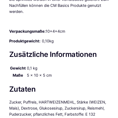
S
Nachfüllen können die CM Basics Produkte genutzt
a
werden.
n
d
y
Verpackungsmaße:
10x4x4cm
B
e
Produktgewicht:
0,10kg
a
c
Zusätzliche Informationen
h
8
Gewicht
0,1 kg
0
g
Maße
5 × 10 × 5 cm
M
e
Zutaten
n
g
Zucker, Puffreis, HARTWEIZENMEHL, Stärke (WEIZEN,
e
Mais), Dextrose, Glukosesirup, Zuckersirup, Reismehl,
Puderzucker, pflanzliches Fett, Farbstoffe: E 132