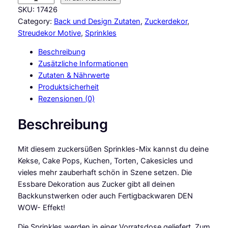
a
SKU:
17426
k
Category:
Back und Design Zutaten
, 
Zuckerdekor
, 
e
Streudekor Motive
, 
Sprinkles
M
Beschreibung
a
Zusätzliche Informationen
s
Zutaten & Nährwerte
t
Produktsicherheit
e
Rezensionen (0)
r
s
Beschreibung
S
p
Mit diesem zuckersüßen Sprinkles-Mix kannst du deine
r
Kekse, Cake Pops, Kuchen, Torten, Cakesicles und
i
vieles mehr zauberhaft schön in Szene setzen. Die
n
Essbare Dekoration aus Zucker gibt all deinen
k
Backkunstwerken oder auch Fertigbackwaren DEN
l
WOW- Effekt!
e
s
Die Sprinkles werden in einer Vorratsdose geliefert. Zum