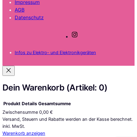
Impressum
AGB
Datenschutz
I
n
s
Infos zu Elektro- und Elektronikgeräten
t
a
g
r
a
Dein Warenkorb
(Artikel: 0)
m
Produkt
Details
Gesamtsumme
Zwischensumme
0,00 €
Produkte
Versand, Steuern und Rabatte werden an der Kasse berechnet.
inkl. MwSt.
im
Warenkorb anzeigen