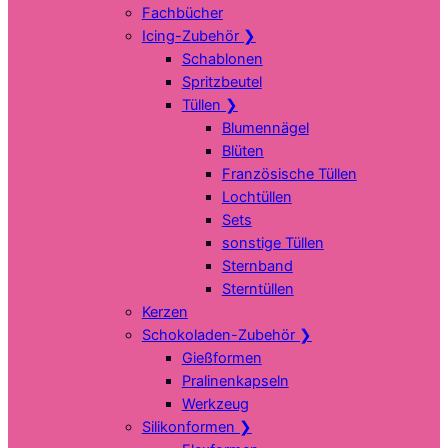
Fachbücher
Icing-Zubehör
❯
Schablonen
Spritzbeutel
Tüllen
❯
Blumennägel
Blüten
Französische Tüllen
Lochtüllen
Sets
sonstige Tüllen
Sternband
Sterntüllen
Kerzen
Schokoladen-Zubehör
❯
Gießformen
Pralinenkapseln
Werkzeug
Silikonformen
❯