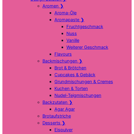
Aromen
❯
Aroma-Öle
Aromapaste
❯
Fruchtgeschmack
Nuss
Vanille
Weiterer Geschmack
Flavours
Backmischungen
❯
Brot & Brötchen
Cupcakes & Gebäck
Grundmischungen & Cremes
Kuchen & Torten
Nudel-Teigmischungen
Backzutaten
❯
Agar Agar
Brotaufstriche
Desserts
❯
Eispulver