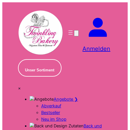
Zum
Inhalt
springen
Anmelden
Unser Sortiment
×
Angebote
❯
Abverkauf
Bestseller
Neu im Shop
Back und