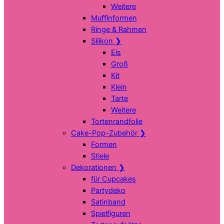
Weitere
Muffinformen
Ringe & Rahmen
Silikon
❯
Eis
Groß
Kit
Klein
Tarte
Weitere
Tortenrandfolie
Cake-Pop-Zubehör
❯
Formen
Stiele
Dekorationen
❯
für Cupcakes
Partydeko
Satinband
Spielfiguren