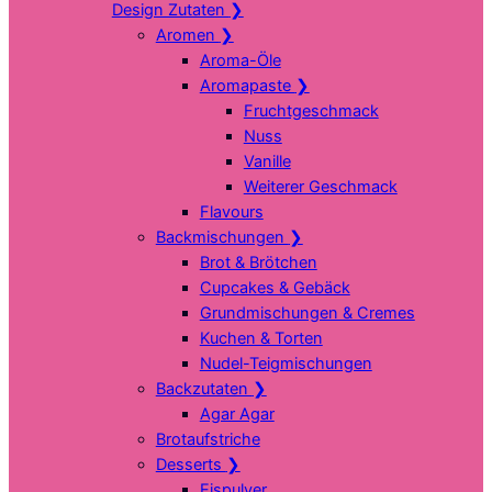
Design Zutaten
❯
Aromen
❯
Aroma-Öle
Aromapaste
❯
Fruchtgeschmack
Nuss
Vanille
Weiterer Geschmack
Flavours
Backmischungen
❯
Brot & Brötchen
Cupcakes & Gebäck
Grundmischungen & Cremes
Kuchen & Torten
Nudel-Teigmischungen
Backzutaten
❯
Agar Agar
Brotaufstriche
Desserts
❯
Eispulver