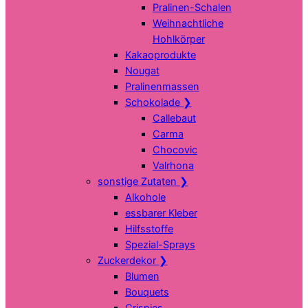
Pralinen-Schalen
Weihnachtliche
Hohlkörper
Kakaoprodukte
Nougat
Pralinenmassen
Schokolade
❯
Callebaut
Carma
Chocovic
Valrhona
sonstige Zutaten
❯
Alkohole
essbarer Kleber
Hilfsstoffe
Spezial-Sprays
Zuckerdekor
❯
Blumen
Bouquets
Crispies