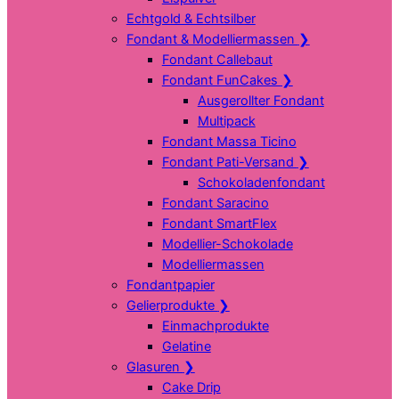
Echtgold & Echtsilber
Fondant & Modelliermassen
❯
Fondant Callebaut
Fondant FunCakes
❯
Ausgerollter Fondant
Multipack
Fondant Massa Ticino
Fondant Pati-Versand
❯
Schokoladenfondant
Fondant Saracino
Fondant SmartFlex
Modellier-Schokolade
Modelliermassen
Fondantpapier
Gelierprodukte
❯
Einmachprodukte
Gelatine
Glasuren
❯
Cake Drip