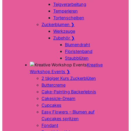
Teigverarbeitung
Temperieren
Tortenscheiben
Zuckerblumen
❯
Werkzeuge
Zubehör
❯
Blumendraht
Floristenband
Staubblüten
Kreative
Workshop Events
❯
2 tägiger Kurs Zuckerblüten
Buttercreme
Cake-Painting Backerlebnis
Cakesicle-Dream
Cupcakes
Easy Flowers – Blumen auf
Cupcakes spritzen
Fondant