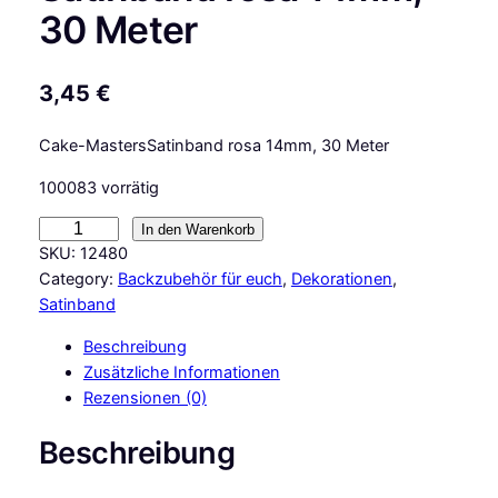
30 Meter
3,45
€
Cake-MastersSatinband rosa 14mm, 30 Meter
100083 vorrätig
C
In den Warenkorb
a
SKU:
12480
k
Category:
Backzubehör für euch
, 
Dekorationen
, 
e
Satinband
M
Beschreibung
a
Zusätzliche Informationen
s
Rezensionen (0)
t
e
Beschreibung
r
s