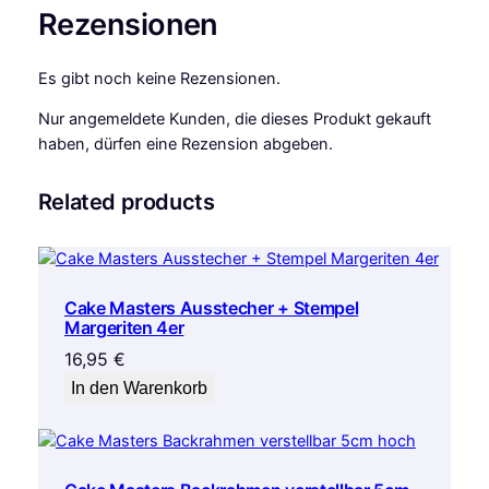
Rezensionen
M
e
t
Es gibt noch keine Rezensionen.
e
Nur angemeldete Kunden, die dieses Produkt gekauft
r
haben, dürfen eine Rezension abgeben.
M
e
Related products
n
g
e
Cake Masters Ausstecher + Stempel
Margeriten 4er
16,95
€
In den Warenkorb