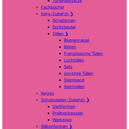
Tortenaufsätze
Fachbücher
Icing-Zubehör
❯
Schablonen
Spritzbeutel
Tüllen
❯
Blumennägel
Blüten
Französische Tüllen
Lochtüllen
Sets
sonstige Tüllen
Sternband
Sterntüllen
Kerzen
Schokoladen-Zubehör
❯
Gießformen
Pralinenkapseln
Werkzeug
Silikonformen
❯