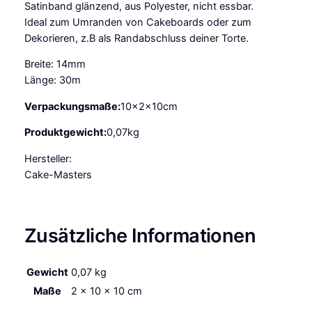
Satinband glänzend, aus Polyester, nicht essbar.
S
Ideal zum Umranden von Cakeboards oder zum
a
Dekorieren, z.B als Randabschluss deiner Torte.
t
i
Breite: 14mm
n
Länge: 30m
b
a
Verpackungsmaße:
10x2x10cm
n
Produktgewicht:
0,07kg
d
r
Hersteller:
o
Cake-Masters
s
a
1
Zusätzliche Informationen
4
m
m
Gewicht
0,07 kg
,
Maße
2 × 10 × 10 cm
3
0