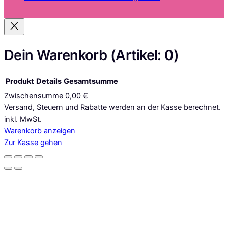
t
a
g
r
a
Dein Warenkorb
(Artikel: 0)
m
Produkt
Details
Gesamtsumme
Zwischensumme
0,00 €
Produkte
Versand, Steuern und Rabatte werden an der Kasse berechnet.
inkl. MwSt.
im
Warenkorb anzeigen
Warenkorb
Zur Kasse gehen