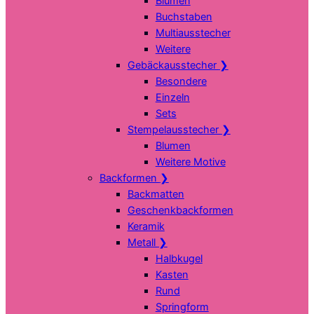
Blumen
Buchstaben
Multiausstecher
Weitere
Gebäckausstecher
❯
Besondere
Einzeln
Sets
Stempelausstecher
❯
Blumen
Weitere Motive
Backformen
❯
Backmatten
Geschenkbackformen
Keramik
Metall
❯
Halbkugel
Kasten
Rund
Springform