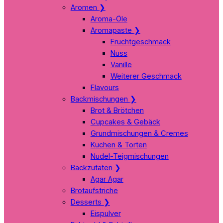
Aromen
❯
Aroma-Öle
Aromapaste
❯
Fruchtgeschmack
Nuss
Vanille
Weiterer Geschmack
Flavours
Backmischungen
❯
Brot & Brötchen
Cupcakes & Gebäck
Grundmischungen & Cremes
Kuchen & Torten
Nudel-Teigmischungen
Backzutaten
❯
Agar Agar
Brotaufstriche
Desserts
❯
Eispulver