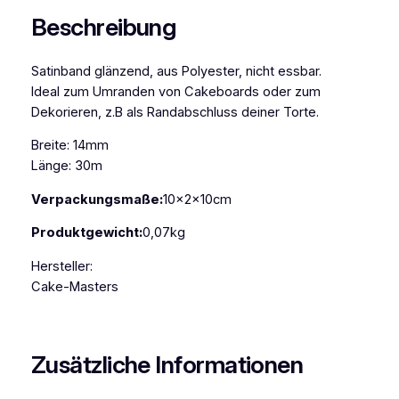
t
Beschreibung
e
r
Satinband glänzend, aus Polyester, nicht essbar.
s
Ideal zum Umranden von Cakeboards oder zum
S
Dekorieren, z.B als Randabschluss deiner Torte.
a
t
Breite: 14mm
i
Länge: 30m
n
b
Verpackungsmaße:
10x2x10cm
a
Produktgewicht:
0,07kg
n
d
Hersteller:
p
Cake-Masters
a
s
t
Zusätzliche Informationen
e
l