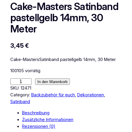
Cake-Masters Satinband
pastellgelb 14mm, 30
Meter
3,45
€
Cake-MastersSatinband pastellgelb 14mm, 30 Meter
100105 vorrätig
C
In den Warenkorb
a
SKU:
12471
k
Category:
Backzubehör für euch
, 
Dekorationen
, 
e
Satinband
-
Beschreibung
M
Zusätzliche Informationen
a
Rezensionen (0)
s