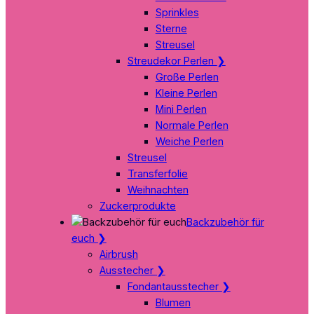
Sprinkles
Sterne
Streusel
Streudekor Perlen
❯
Große Perlen
Kleine Perlen
Mini Perlen
Normale Perlen
Weiche Perlen
Streusel
Transferfolie
Weihnachten
Zuckerprodukte
Backzubehör für
euch
❯
Airbrush
Ausstecher
❯
Fondantausstecher
❯
Blumen