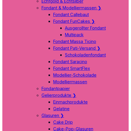
Echtgold & Echtsilber
Fondant & Modelliermassen
❯
Fondant Callebaut
Fondant FunCakes
❯
Ausgerollter Fondant
Multipack
Fondant Massa Ticino
Fondant Pati-Versand
❯
Schokoladenfondant
Fondant Saracino
Fondant SmartFlex
Modellier-Schokolade
Modelliermassen
Fondantpapier
Gelierprodukte
❯
Einmachprodukte
Gelatine
Glasuren
❯
Cake Drip
Cake-Pop-Glasuren