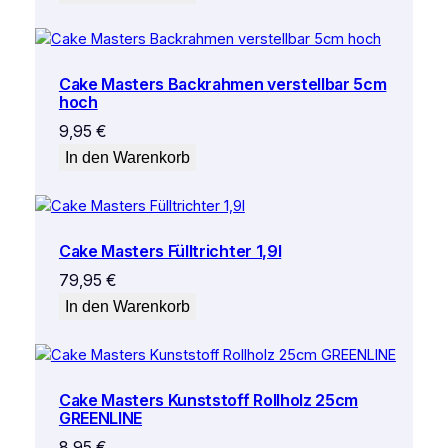
g
e
Cake Masters Backrahmen verstellbar 5cm
hoch
9,95
€
In den Warenkorb
Cake Masters Fülltrichter 1,9l
79,95
€
In den Warenkorb
Cake Masters Kunststoff Rollholz 25cm
GREENLINE
8,95
€