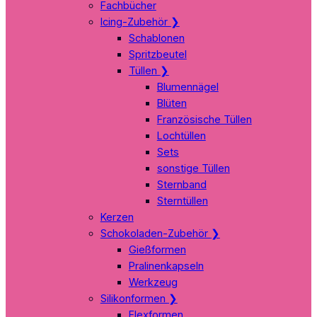
Fachbücher
Icing-Zubehör
❯
Schablonen
Spritzbeutel
Tüllen
❯
Blumennägel
Blüten
Französische Tüllen
Lochtüllen
Sets
sonstige Tüllen
Sternband
Sterntüllen
Kerzen
Schokoladen-Zubehör
❯
Gießformen
Pralinenkapseln
Werkzeug
Silikonformen
❯
Flexformen