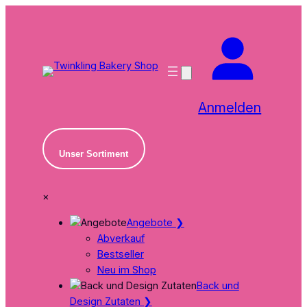
Zum
Inhalt
springen
Anmelden
Unser Sortiment
×
Angebote
❯
Abverkauf
Bestseller
Neu im Shop
Back und
Design Zutaten
❯