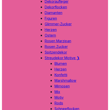
Dekoraufleger
Dekorflocken
Diamanten
Figuren
Glimmer-Zucker
Herzen
Ostern
Rosen Marzipan
Rosen Zucker
Spitzendekor
Streudekor Motive
❯
Blumen
Herzen
Konfetti
Marshmallow
Mimosen
Mix
Motiv
Rods
Schneeflocken