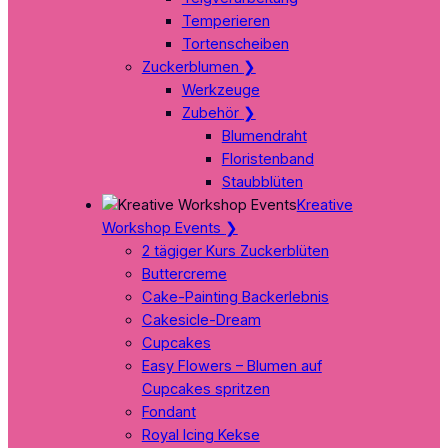
Temperieren
Tortenscheiben
Zuckerblumen
❯
Werkzeuge
Zubehör
❯
Blumendraht
Floristenband
Staubblüten
Kreative
Workshop Events
❯
2 tägiger Kurs Zuckerblüten
Buttercreme
Cake-Painting Backerlebnis
Cakesicle-Dream
Cupcakes
Easy Flowers – Blumen auf
Cupcakes spritzen
Fondant
Royal Icing Kekse