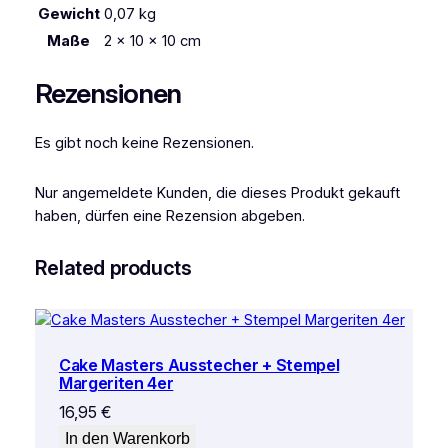
l
Gewicht
0,07 kg
g
Maße
2 × 10 × 10 cm
e
l
Rezensionen
b
1
4
Es gibt noch keine Rezensionen.
m
m
Nur angemeldete Kunden, die dieses Produkt gekauft
,
haben, dürfen eine Rezension abgeben.
3
0
Related products
M
e
t
e
Cake Masters Ausstecher + Stempel
r
Margeriten 4er
M
16,95
€
e
n
In den Warenkorb