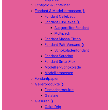
Echtgold & Echtsilber
Fondant & Modelliermassen
❯
Fondant Callebaut
Fondant FunCakes
❯
Ausgerollter Fondant
Multipack
Fondant Massa Ticino
Fondant Pati-Versand
❯
Schokoladenfondant
Fondant Saracino
Fondant SmartFlex
Modellier-Schokolade
Modelliermassen
Fondantpapier
Gelierprodukte
❯
Einmachprodukte
Gelatine
Glasuren
❯
Cake Drip