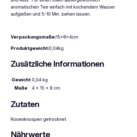
o
aromatischen Tee einfach mit kochendem Wasser
s
aufgießen und 5-10 Min. ziehen lassen.
p
e
n
Verpackungsmaße:
15x8x4cm
p
u
Produktgewicht:
0,04kg
r
p
Zusätzliche Informationen
u
r
Gewicht
0,04 kg
n
a
Maße
4 × 15 × 8 cm
t
u
Zutaten
r
2
Rosenknospen getrocknet.
0
g
Nährwerte
M