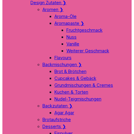
Design Zutaten
❯
Aromen
❯
Aroma-Öle
Aromapaste
❯
Fruchtgeschmack
Nuss
Vanille
Weiterer Geschmack
Flavours
Backmischungen
❯
Brot & Brötchen
Cupcakes & Gebäck
Grundmischungen & Cremes
Kuchen & Torten
Nudel-Teigmischungen
Backzutaten
❯
Agar Agar
Brotaufstriche
Desserts
❯
Eispulver