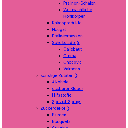
Pralinen-Schalen
Weihnachtliche
Hohlkörper
Kakaoprodukte
Nougat
Pralinenmassen
Schokolade
❯
Callebaut
Carma
Chocovic
Valrhona
sonstige Zutaten
❯
Alkohole
essbarer Kleber
Hilfsstoffe
Spezial-Sprays
Zuckerdekor
❯
Blumen
Bouquets
Crispies