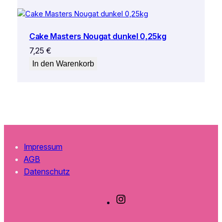
Cake Masters Nougat dunkel 0,25kg
7,25
€
In den Warenkorb
Impressum
AGB
Datenschutz
I
n
s