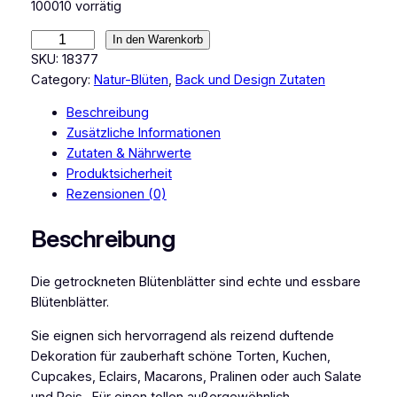
100010 vorrätig
C
In den Warenkorb
a
SKU:
18377
k
Category:
Natur-Blüten
, 
Back und Design Zutaten
e
Beschreibung
M
Zusätzliche Informationen
a
Zutaten & Nährwerte
s
Produktsicherheit
t
Rezensionen (0)
e
r
Beschreibung
s
R
Die getrockneten Blütenblätter sind echte und essbare
o
Blütenblätter.
s
e
Sie eignen sich hervorragend als reizend duftende
n
Dekoration für zauberhaft schöne Torten, Kuchen,
k
Cupcakes, Eclairs, Macarons, Pralinen oder auch Salate
n
und Reis. Für einen tollen außergewöhnlich