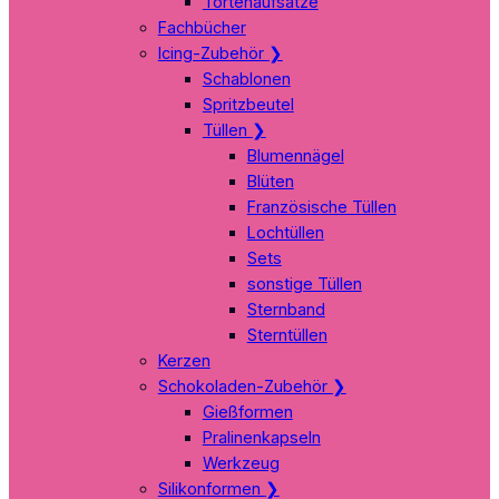
Tortenaufsätze
Fachbücher
Icing-Zubehör
❯
Schablonen
Spritzbeutel
Tüllen
❯
Blumennägel
Blüten
Französische Tüllen
Lochtüllen
Sets
sonstige Tüllen
Sternband
Sterntüllen
Kerzen
Schokoladen-Zubehör
❯
Gießformen
Pralinenkapseln
Werkzeug
Silikonformen
❯