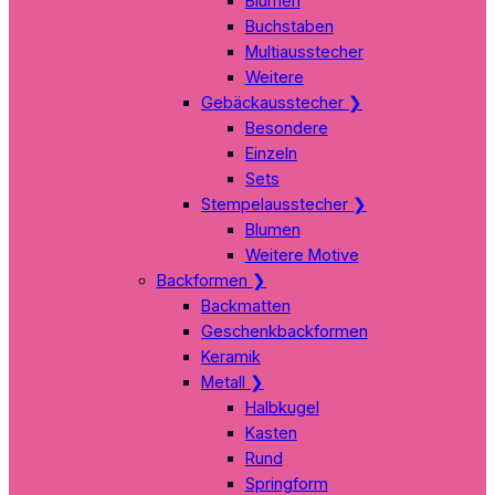
Blumen
Buchstaben
Multiausstecher
Weitere
Gebäckausstecher
❯
Besondere
Einzeln
Sets
Stempelausstecher
❯
Blumen
Weitere Motive
Backformen
❯
Backmatten
Geschenkbackformen
Keramik
Metall
❯
Halbkugel
Kasten
Rund
Springform