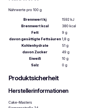
e
Nährwerte pro 100 g
n
g
Brennwert kj
1592
kJ
e
Brennwert kcal
380
kcal
Fett
9
g
davon
gesättigte Fettsäuren
1,8
g
Kohlenhydrate
51
g
davon
Zucker
49
g
Eiweiß
10
g
Salz
0
g
Produktsicherheit
Herstellerinformationen
Cake-Masters