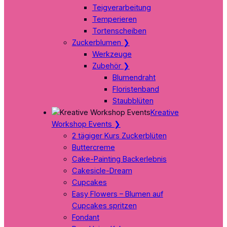
Teigverarbeitung
Temperieren
Tortenscheiben
Zuckerblumen
❯
Werkzeuge
Zubehör
❯
Blumendraht
Floristenband
Staubblüten
Kreative
Workshop Events
❯
2 tägiger Kurs Zuckerblüten
Buttercreme
Cake-Painting Backerlebnis
Cakesicle-Dream
Cupcakes
Easy Flowers – Blumen auf
Cupcakes spritzen
Fondant