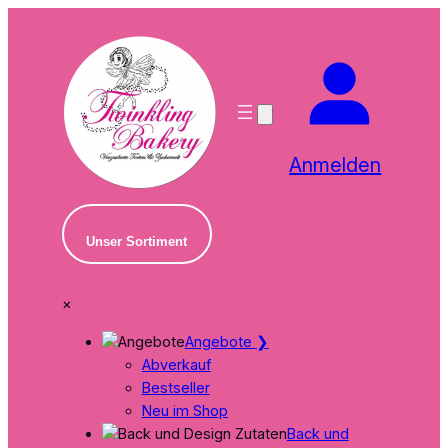
Zum
Inhalt
springen
Anmelden
Unser Sortiment
×
Angebote
❯
Abverkauf
Bestseller
Neu im Shop
Back und