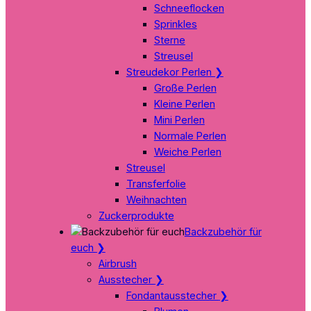
Schneeflocken
Sprinkles
Sterne
Streusel
Streudekor Perlen
❯
Große Perlen
Kleine Perlen
Mini Perlen
Normale Perlen
Weiche Perlen
Streusel
Transferfolie
Weihnachten
Zuckerprodukte
Backzubehör für
euch
❯
Airbrush
Ausstecher
❯
Fondantausstecher
❯