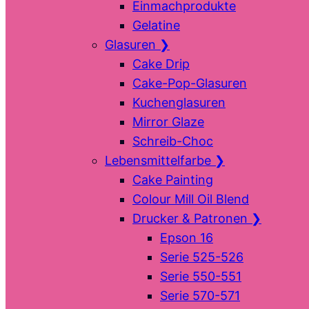
Einmachprodukte
Gelatine
Glasuren
❯
Cake Drip
Cake-Pop-Glasuren
Kuchenglasuren
Mirror Glaze
Schreib-Choc
Lebensmittelfarbe
❯
Cake Painting
Colour Mill Oil Blend
Drucker & Patronen
❯
Epson 16
Serie 525-526
Serie 550-551
Serie 570-571