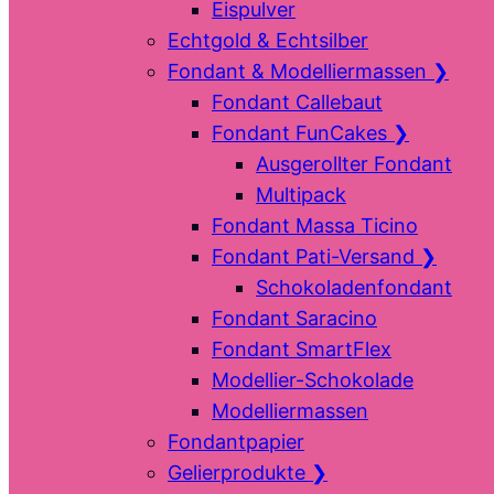
Eispulver
Echtgold & Echtsilber
Fondant & Modelliermassen
❯
Fondant Callebaut
Fondant FunCakes
❯
Ausgerollter Fondant
Multipack
Fondant Massa Ticino
Fondant Pati-Versand
❯
Schokoladenfondant
Fondant Saracino
Fondant SmartFlex
Modellier-Schokolade
Modelliermassen
Fondantpapier
Gelierprodukte
❯