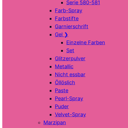
Serie 580-581
Farb-Spray
Farbstifte
Garnierschrift
Gel
❯
Einzelne Farben
Set
Glitzerpulver
Metallic
Nicht essbar
Öllöslich
Paste
Pearl-Spray
Puder
Velvet-Spray
Marzipan