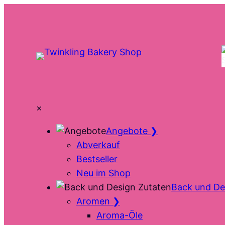
Zum
Inhalt
springen
×
Angebote
❯
Abverkauf
Bestseller
Neu im Shop
Back und De
Aromen
❯
Aroma-Öle