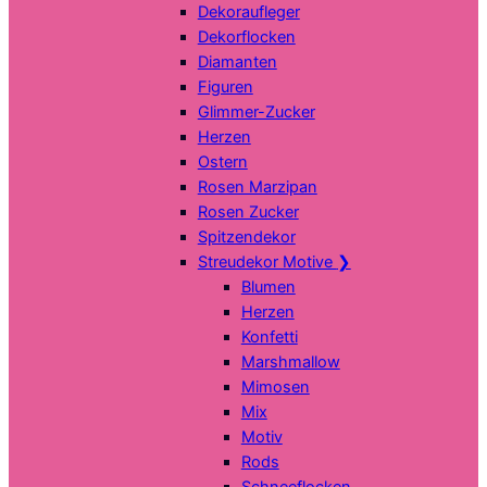
Dekoraufleger
Dekorflocken
Diamanten
Figuren
Glimmer-Zucker
Herzen
Ostern
Rosen Marzipan
Rosen Zucker
Spitzendekor
Streudekor Motive
❯
Blumen
Herzen
Konfetti
Marshmallow
Mimosen
Mix
Motiv
Rods
Schneeflocken