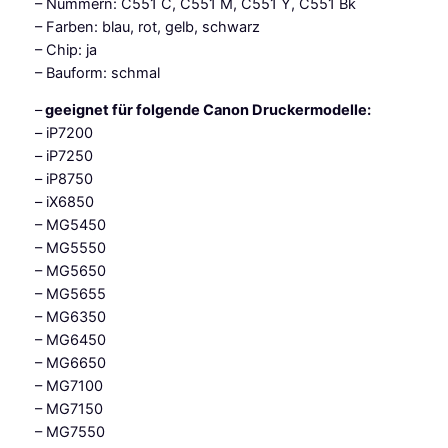
– Nummern: C551 C, C551 M, C551 Y, C551 Bk
5
– Farben: blau, rot, gelb, schwarz
1
– Chip: ja
C
– Bauform: schmal
-
M
–
geeignet für folgende Canon Druckermodelle:
-
– iP7200
Y
– iP7250
-
– iP8750
B
– iX6850
k
– MG5450
)
– MG5550
M
– MG5650
e
– MG5655
n
– MG6350
g
– MG6450
e
– MG6650
– MG7100
– MG7150
– MG7550