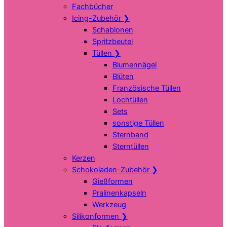
Fachbücher
Icing-Zubehör
❯
Schablonen
Spritzbeutel
Tüllen
❯
Blumennägel
Blüten
Französische Tüllen
Lochtüllen
Sets
sonstige Tüllen
Sternband
Sterntüllen
Kerzen
Schokoladen-Zubehör
❯
Gießformen
Pralinenkapseln
Werkzeug
Silikonformen
❯