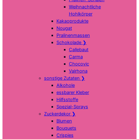
Weihnachtliche
Hohlkörper
Kakaoprodukte
Nougat
Pralinenmassen
Schokolade
❯
Callebaut
Carma
Chocovic
Valrhona
sonstige Zutaten
❯
Alkohole
essbarer Kleber
Hilfsstoffe
Spezial-Sprays
Zuckerdekor
❯
Blumen
Bouquets
Crispies