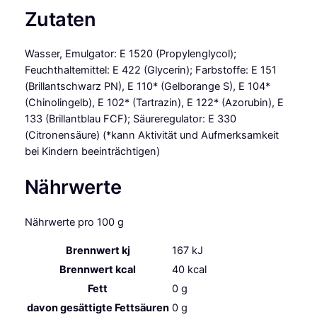
Zutaten
Wasser, Emulgator: E 1520 (Propylenglycol);
Feuchthaltemittel: E 422 (Glycerin); Farbstoffe: E 151
(Brillantschwarz PN), E 110* (Gelborange S), E 104*
(Chinolingelb), E 102* (Tartrazin), E 122* (Azorubin), E
133 (Brillantblau FCF); Säureregulator: E 330
(Citronensäure) (*kann Aktivität und Aufmerksamkeit
bei Kindern beeinträchtigen)
Nährwerte
Nährwerte pro 100 g
Brennwert kj
167
kJ
Brennwert kcal
40
kcal
Fett
0
g
davon
gesättigte Fettsäuren
0
g