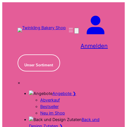
Zum
Inhalt
springen
Anmelden
Unser Sortiment
×
Angebote
❯
Abverkauf
Bestseller
Neu im Shop
Back und
Design Zutaten
❯