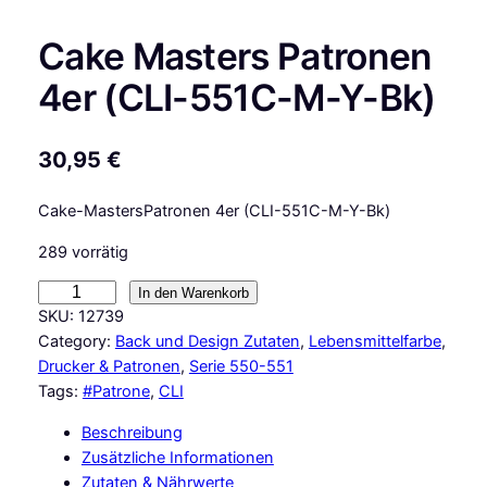
Cake Masters Patronen
4er (CLI-551C-M-Y-Bk)
30,95
€
Cake-MastersPatronen 4er (CLI-551C-M-Y-Bk)
289 vorrätig
C
In den Warenkorb
a
SKU:
12739
k
Category:
Back und Design Zutaten
, 
Lebensmittelfarbe
, 
e
Drucker & Patronen
, 
Serie 550-551
M
Tags:
#Patrone
, 
CLI
a
Beschreibung
s
Zusätzliche Informationen
t
Zutaten & Nährwerte