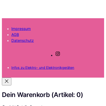
Impressum
AGB
Datenschutz
I
n
s
Infos zu Elektro- und Elektronikgeräten
t
a
g
r
a
Dein Warenkorb
(Artikel: 0)
m