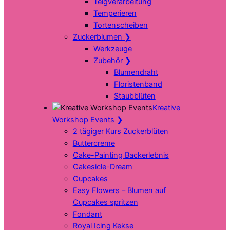
Teigverarbeitung
Temperieren
Tortenscheiben
Zuckerblumen
❯
Werkzeuge
Zubehör
❯
Blumendraht
Floristenband
Staubblüten
Kreative
Workshop Events
❯
2 tägiger Kurs Zuckerblüten
Buttercreme
Cake-Painting Backerlebnis
Cakesicle-Dream
Cupcakes
Easy Flowers – Blumen auf
Cupcakes spritzen
Fondant
Royal Icing Kekse