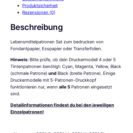
e
Produktsicherheit
r
Rezensionen (0)
s
P
Beschreibung
a
t
Lebensmittelpatronen Set zum bedrucken von
r
Fondantpapier, Esspapier oder Transferfolien.
o
n
Hinweis:
Bitte prüfe, ob dein Druckermodell 4 oder 5
e
Tintenpatronen benötigt: Cyan, Magenta, Yellow, Black
n
(schmale Patrone)
und
Black (breite Patrone). Einige
4
Druckermodelle mit 5-Patronen-Druckkopf
e
funktionieren nur, wenn
alle 5
Patronen eingesetzt
r
sind.
(
C
Detailinformationen findest du bei den jeweiligen
L
Einzelpatronen!
I
-
5