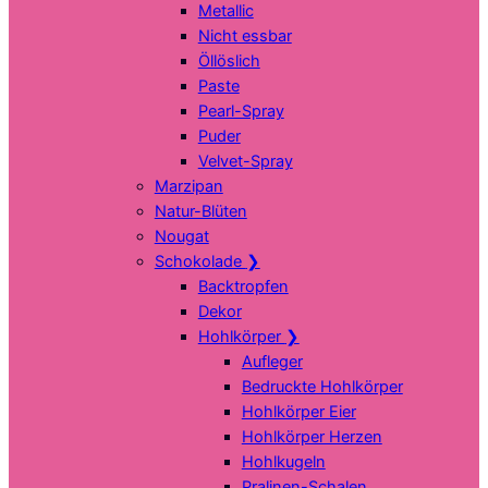
Metallic
Nicht essbar
Öllöslich
Paste
Pearl-Spray
Puder
Velvet-Spray
Marzipan
Natur-Blüten
Nougat
Schokolade
❯
Backtropfen
Dekor
Hohlkörper
❯
Aufleger
Bedruckte Hohlkörper
Hohlkörper Eier
Hohlkörper Herzen
Hohlkugeln
Pralinen-Schalen