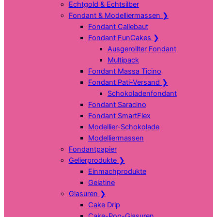
Echtgold & Echtsilber
Fondant & Modelliermassen
❯
Fondant Callebaut
Fondant FunCakes
❯
Ausgerollter Fondant
Multipack
Fondant Massa Ticino
Fondant Pati-Versand
❯
Schokoladenfondant
Fondant Saracino
Fondant SmartFlex
Modellier-Schokolade
Modelliermassen
Fondantpapier
Gelierprodukte
❯
Einmachprodukte
Gelatine
Glasuren
❯
Cake Drip
Cake-Pop-Glasuren