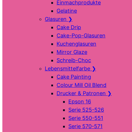
Einmachprodukte
Gelatine
Glasuren
❯
Cake Drip
Cake-Pop-Glasuren
Kuchenglasuren
Mirror Glaze
Schreib-Choc
Lebensmittelfarbe
❯
Cake Painting
Colour Mill Oil Blend
Drucker & Patronen
❯
Epson 16
Serie 525-526
Serie 550-551
Serie 570-571