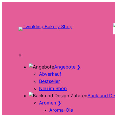
Zum
Inhalt
springen
×
Angebote
❯
Abverkauf
Bestseller
Neu im Shop
Back und De
Aromen
❯
Aroma-Öle