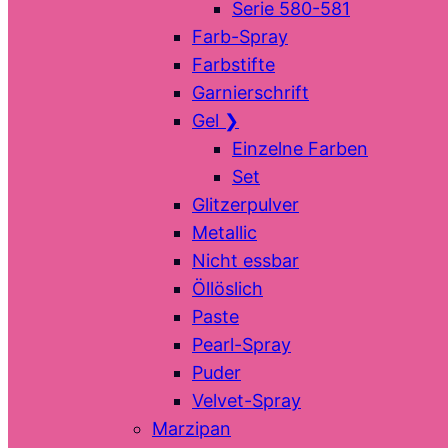
Serie 580-581
Farb-Spray
Farbstifte
Garnierschrift
Gel
❯
Einzelne Farben
Set
Glitzerpulver
Metallic
Nicht essbar
Öllöslich
Paste
Pearl-Spray
Puder
Velvet-Spray
Marzipan