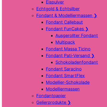
Eispulver
Echtgold & Echtsilber
Fondant & Modelliermassen
❯
Fondant Callebaut
Fondant FunCakes
❯
Ausgerollter Fondant
Multipack
Fondant Massa Ticino
Fondant Pati-Versand
❯
Schokoladenfondant
Fondant Saracino
Fondant SmartFlex
Modellier-Schokolade
Modelliermassen
Fondantpapier
Gelierprodukte
❯