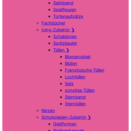
Satinband
Spielfiguren
Tortenaufsätze
Fachbücher
Icing-Zubehör
❯
Schablonen
Spritzbeutel
Tüllen
❯
Blumennägel
Blüten
Französische Tüllen
Lochtüllen
Sets
sonstige Tüllen
Sternband
Sterntüllen
Kerzen
Schokoladen-Zubehör
❯
Gießformen
Pralinenkapseln