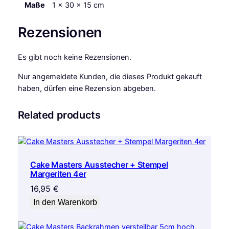
Maße
1 × 30 × 15 cm
ü
t
Rezensionen
e
n
k
Es gibt noch keine Rezensionen.
l
Nur angemeldete Kunden, die dieses Produkt gekauft
e
haben, dürfen eine Rezension abgeben.
i
n
2
Related products
5
S
t
ü
Cake Masters Ausstecher + Stempel
c
Margeriten 4er
k
16,95
€
M
In den Warenkorb
e
n