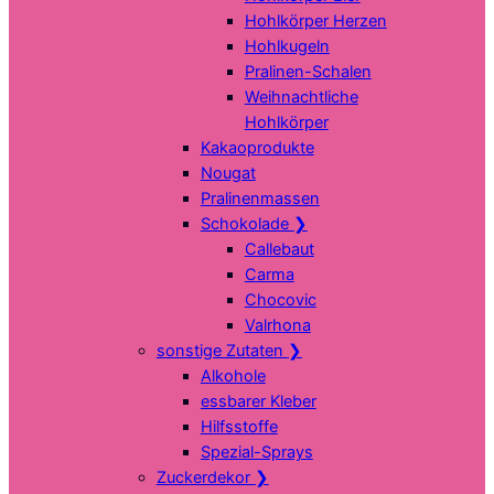
Hohlkörper Herzen
Hohlkugeln
Pralinen-Schalen
Weihnachtliche
Hohlkörper
Kakaoprodukte
Nougat
Pralinenmassen
Schokolade
❯
Callebaut
Carma
Chocovic
Valrhona
sonstige Zutaten
❯
Alkohole
essbarer Kleber
Hilfsstoffe
Spezial-Sprays
Zuckerdekor
❯