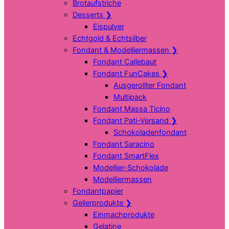
Brotaufstriche
Desserts
❯
Eispulver
Echtgold & Echtsilber
Fondant & Modelliermassen
❯
Fondant Callebaut
Fondant FunCakes
❯
Ausgerollter Fondant
Multipack
Fondant Massa Ticino
Fondant Pati-Versand
❯
Schokoladenfondant
Fondant Saracino
Fondant SmartFlex
Modellier-Schokolade
Modelliermassen
Fondantpapier
Gelierprodukte
❯
Einmachprodukte
Gelatine