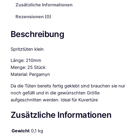
a
Zusätzliche Informationen
s
t
Rezensionen (0)
e
r
Beschreibung
s
P
a
Spritztüten klein
p
Länge: 210mm
i
Menge: 25 Stück
e
Material: Pergamyn
r
-
Da die Tüten bereits fertig geklebt sind brauchen sie nur
S
noch gefüllt und in die gewünschten Größe
p
aufgeschnitten werden. Ideal für Kuvertüre
r
i
Zusätzliche Informationen
t
z
Gewicht
0,1 kg
t