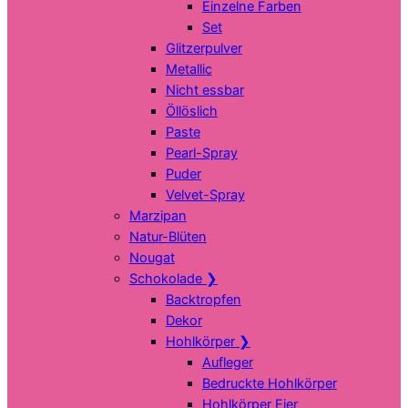
Einzelne Farben
Set
Glitzerpulver
Metallic
Nicht essbar
Öllöslich
Paste
Pearl-Spray
Puder
Velvet-Spray
Marzipan
Natur-Blüten
Nougat
Schokolade
❯
Backtropfen
Dekor
Hohlkörper
❯
Aufleger
Bedruckte Hohlkörper
Hohlkörper Eier