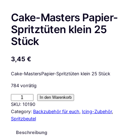
Cake-Masters Papier-
Spritztüten klein 25
Stück
3,45
€
Cake-MastersPapier-Spritztüten klein 25 Stück
784 vorrätig
C
In den Warenkorb
a
SKU:
10190
k
Category:
Backzubehör für euch
, 
Icing-Zubehör
, 
e
Spritzbeutel
-
Beschreibung
M