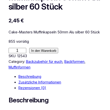
silber 60 Stück
2,45
€
Cake-Masters Muffinkapseln 50mm Alu silber 60 Stück
855 vorrätig
C
In den Warenkorb
a
SKU:
12543
k
Category:
Backzubehör für euch
, 
Backformen
, 
e
Muffinformen
M
Beschreibung
a
Zusätzliche Informationen
s
Rezensionen (0)
t
e
Beschreibung
r
s