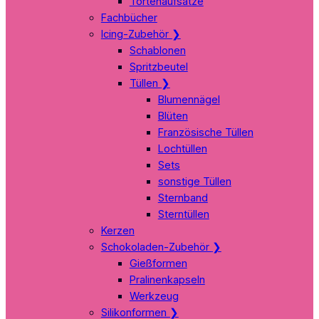
Tortenaufsätze
Fachbücher
Icing-Zubehör
❯
Schablonen
Spritzbeutel
Tüllen
❯
Blumennägel
Blüten
Französische Tüllen
Lochtüllen
Sets
sonstige Tüllen
Sternband
Sterntüllen
Kerzen
Schokoladen-Zubehör
❯
Gießformen
Pralinenkapseln
Werkzeug
Silikonformen
❯