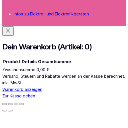
n
s
Infos zu Elektro- und Elektronikgeräten
t
a
g
r
a
Dein Warenkorb
(Artikel: 0)
m
Produkt
Details
Gesamtsumme
Zwischensumme
0,00 €
Produkte
Versand, Steuern und Rabatte werden an der Kasse berechnet.
inkl. MwSt.
im
Warenkorb anzeigen
Warenkorb
Zur Kasse gehen