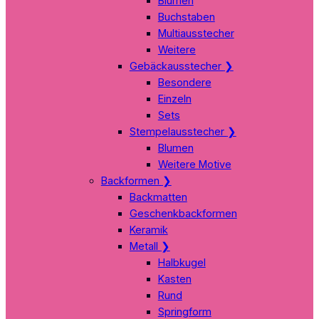
Blumen
Buchstaben
Multiausstecher
Weitere
Gebäckausstecher
❯
Besondere
Einzeln
Sets
Stempelausstecher
❯
Blumen
Weitere Motive
Backformen
❯
Backmatten
Geschenkbackformen
Keramik
Metall
❯
Halbkugel
Kasten
Rund
Springform