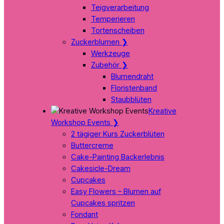
Teigverarbeitung
Temperieren
Tortenscheiben
Zuckerblumen
❯
Werkzeuge
Zubehör
❯
Blumendraht
Floristenband
Staubblüten
Kreative
Workshop Events
❯
2 tägiger Kurs Zuckerblüten
Buttercreme
Cake-Painting Backerlebnis
Cakesicle-Dream
Cupcakes
Easy Flowers – Blumen auf
Cupcakes spritzen
Fondant