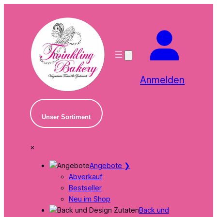
Zum
Inhalt
springen
Anmelden
Unser Sortiment
×
Angebote
❯
Abverkauf
Bestseller
Neu im Shop
Back und