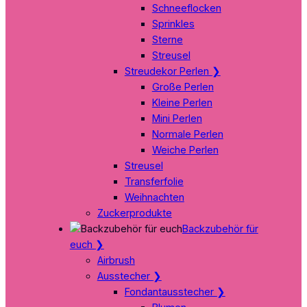
Schneeflocken
Sprinkles
Sterne
Streusel
Streudekor Perlen
❯
Große Perlen
Kleine Perlen
Mini Perlen
Normale Perlen
Weiche Perlen
Streusel
Transferfolie
Weihnachten
Zuckerprodukte
Backzubehör für
euch
❯
Airbrush
Ausstecher
❯
Fondantausstecher
❯