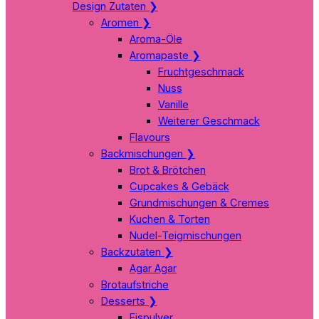
Design Zutaten
❯
Aromen
❯
Aroma-Öle
Aromapaste
❯
Fruchtgeschmack
Nuss
Vanille
Weiterer Geschmack
Flavours
Backmischungen
❯
Brot & Brötchen
Cupcakes & Gebäck
Grundmischungen & Cremes
Kuchen & Torten
Nudel-Teigmischungen
Backzutaten
❯
Agar Agar
Brotaufstriche
Desserts
❯
Eispulver