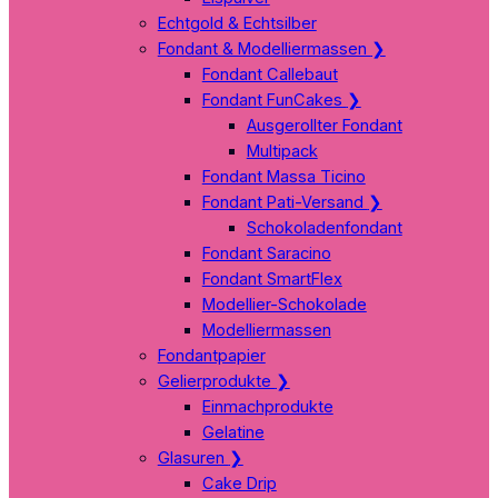
Echtgold & Echtsilber
Fondant & Modelliermassen
❯
Fondant Callebaut
Fondant FunCakes
❯
Ausgerollter Fondant
Multipack
Fondant Massa Ticino
Fondant Pati-Versand
❯
Schokoladenfondant
Fondant Saracino
Fondant SmartFlex
Modellier-Schokolade
Modelliermassen
Fondantpapier
Gelierprodukte
❯
Einmachprodukte
Gelatine
Glasuren
❯
Cake Drip