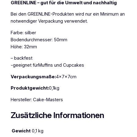
GREENLINE – gut für die Umwelt und nachhaltig
M
u
Bei den GREENLINE-Produkten wird nur ein Minimum an
f
notwendiger Verpackung verwendet.
f
i
Farbe: silber
n
Bodendurchmesser: 50mm
k
Höhe: 32mm
a
– backfest
p
-geeignet fürMuffins und Cupcakes
s
e
Verpackungsmaße:
4x7x7cm
l
n
Produktgewicht:
0,1kg
5
Hersteller: Cake-Masters
0
m
Zusätzliche Informationen
m
A
l
Gewicht
0,1 kg
u