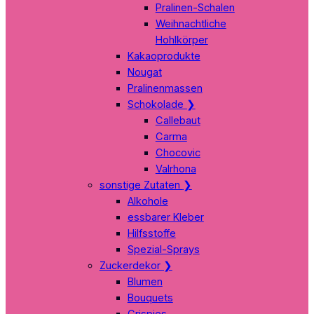
Pralinen-Schalen
Weihnachtliche
Hohlkörper
Kakaoprodukte
Nougat
Pralinenmassen
Schokolade
❯
Callebaut
Carma
Chocovic
Valrhona
sonstige Zutaten
❯
Alkohole
essbarer Kleber
Hilfsstoffe
Spezial-Sprays
Zuckerdekor
❯
Blumen
Bouquets
Crispies