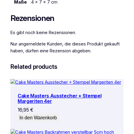
Maße
4 × 7 × 7 cm
s
i
Rezensionen
l
b
Es gibt noch keine Rezensionen.
e
r
Nur angemeldete Kunden, die dieses Produkt gekauft
6
haben, dürfen eine Rezension abgeben.
0
S
Related products
t
ü
c
k
Cake Masters Ausstecher + Stempel
M
Margeriten 4er
e
16,95
€
n
g
In den Warenkorb
e