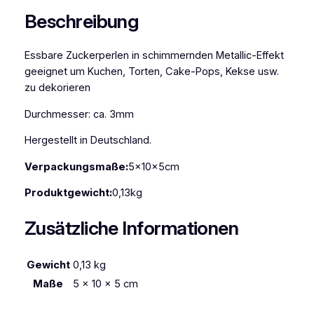
s
Beschreibung
M
e
Essbare Zuckerperlen in schimmernden Metallic-Effekt
t
geeignet um Kuchen, Torten, Cake-Pops, Kekse usw.
a
zu dekorieren
l
l
Durchmesser: ca. 3mm
i
c
Hergestellt in Deutschland.
-
Verpackungsmaße:
5x10x5cm
P
e
Produktgewicht:
0,13kg
r
l
Zusätzliche Informationen
e
n
Gewicht
0,13 kg
r
o
Maße
5 × 10 × 5 cm
s