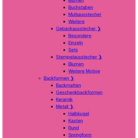
Blumen
Buchstaben
Multiausstecher
Weitere
Gebäckausstecher
❯
Besondere
Einzeln
Sets
Stempelausstecher
❯
Blumen
Weitere Motive
Backformen
❯
Backmatten
Geschenkbackformen
Keramik
Metall
❯
Halbkugel
Kasten
Rund
Springform