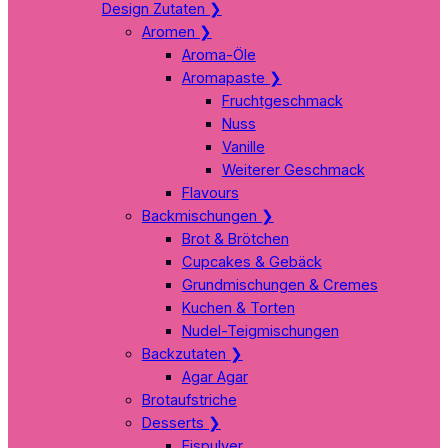
Design Zutaten
❯
Aromen
❯
Aroma-Öle
Aromapaste
❯
Fruchtgeschmack
Nuss
Vanille
Weiterer Geschmack
Flavours
Backmischungen
❯
Brot & Brötchen
Cupcakes & Gebäck
Grundmischungen & Cremes
Kuchen & Torten
Nudel-Teigmischungen
Backzutaten
❯
Agar Agar
Brotaufstriche
Desserts
❯
Eispulver