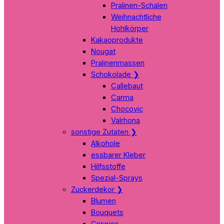
Pralinen-Schalen
Weihnachtliche
Hohlkörper
Kakaoprodukte
Nougat
Pralinenmassen
Schokolade
❯
Callebaut
Carma
Chocovic
Valrhona
sonstige Zutaten
❯
Alkohole
essbarer Kleber
Hilfsstoffe
Spezial-Sprays
Zuckerdekor
❯
Blumen
Bouquets
Crispies