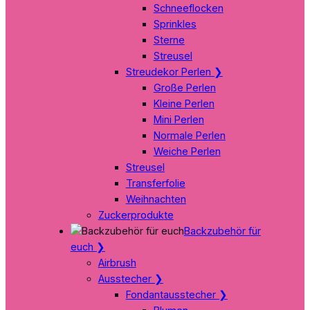
Schneeflocken
Sprinkles
Sterne
Streusel
Streudekor Perlen
❯
Große Perlen
Kleine Perlen
Mini Perlen
Normale Perlen
Weiche Perlen
Streusel
Transferfolie
Weihnachten
Zuckerprodukte
Backzubehör für
euch
❯
Airbrush
Ausstecher
❯
Fondantausstecher
❯