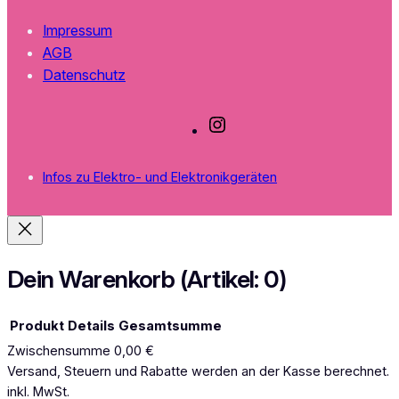
Impressum
AGB
Datenschutz
I
n
s
Infos zu Elektro- und Elektronikgeräten
t
a
g
r
a
Dein Warenkorb
(Artikel: 0)
m
Produkt
Details
Gesamtsumme
Zwischensumme
0,00 €
Produkte
Versand, Steuern und Rabatte werden an der Kasse berechnet.
inkl. MwSt.