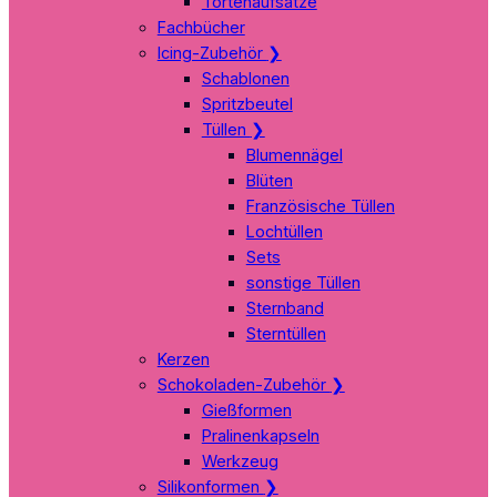
Tortenaufsätze
Fachbücher
Icing-Zubehör
❯
Schablonen
Spritzbeutel
Tüllen
❯
Blumennägel
Blüten
Französische Tüllen
Lochtüllen
Sets
sonstige Tüllen
Sternband
Sterntüllen
Kerzen
Schokoladen-Zubehör
❯
Gießformen
Pralinenkapseln
Werkzeug
Silikonformen
❯