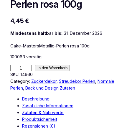
Perlen rosa 100g
4,45
€
Mindestens haltbar bis:
31. Dezember 2026
Cake-MastersMetallic-Perlen rosa 100g
100063 vorrätig
C
In den Warenkorb
a
SKU:
14660
k
Category:
Zuckerdekor
, 
Streudekor Perlen
, 
Normale
e
Perlen
, 
Back und Design Zutaten
M
Beschreibung
a
Zusätzliche Informationen
s
Zutaten & Nährwerte
t
Produktsicherheit
e
Rezensionen (0)
r