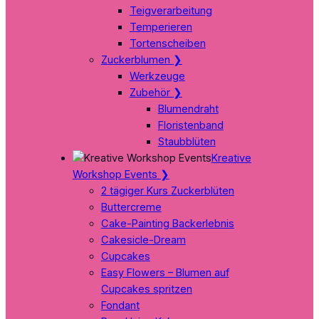
Teigverarbeitung
Temperieren
Tortenscheiben
Zuckerblumen
❯
Werkzeuge
Zubehör
❯
Blumendraht
Floristenband
Staubblüten
Kreative
Workshop Events
❯
2 tägiger Kurs Zuckerblüten
Buttercreme
Cake-Painting Backerlebnis
Cakesicle-Dream
Cupcakes
Easy Flowers – Blumen auf
Cupcakes spritzen
Fondant