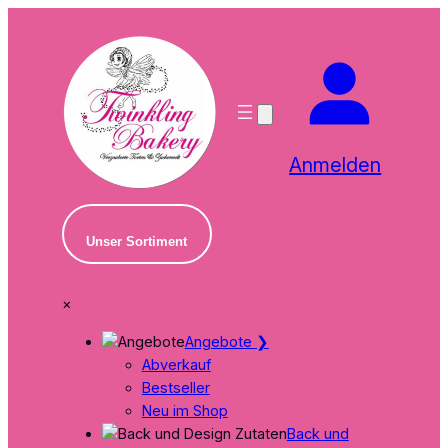
Zum
Inhalt
springen
Anmelden
Unser Sortiment
×
Angebote
❯
Abverkauf
Bestseller
Neu im Shop
Back und