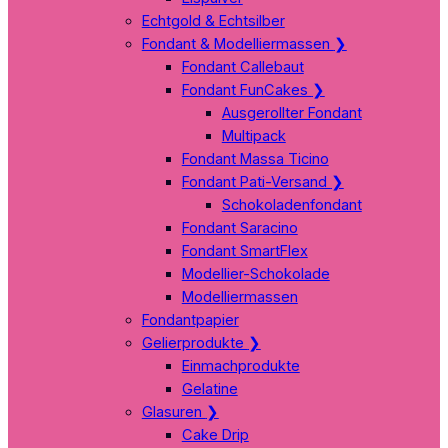
Echtgold & Echtsilber
Fondant & Modelliermassen
❯
Fondant Callebaut
Fondant FunCakes
❯
Ausgerollter Fondant
Multipack
Fondant Massa Ticino
Fondant Pati-Versand
❯
Schokoladenfondant
Fondant Saracino
Fondant SmartFlex
Modellier-Schokolade
Modelliermassen
Fondantpapier
Gelierprodukte
❯
Einmachprodukte
Gelatine
Glasuren
❯
Cake Drip