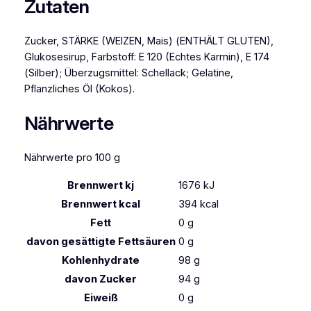
a
Zutaten
1
0
Zucker, STÄRKE (WEIZEN, Mais) (ENTHÄLT GLUTEN),
0
Glukosesirup, Farbstoff: E 120 (Echtes Karmin), E 174
g
(Silber); Überzugsmittel: Schellack; Gelatine,
M
Pflanzliches Öl (Kokos).
e
n
Nährwerte
g
e
Nährwerte pro 100 g
Brennwert kj
1676
kJ
Brennwert kcal
394
kcal
Fett
0
g
davon
gesättigte Fettsäuren
0
g
Kohlenhydrate
98
g
davon
Zucker
94
g
Eiweiß
0
g