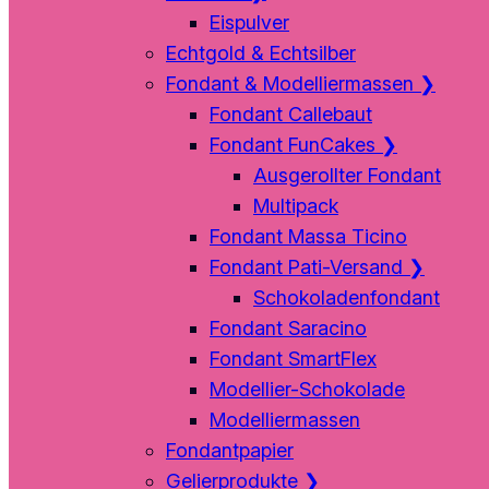
Eispulver
Echtgold & Echtsilber
Fondant & Modelliermassen
❯
Fondant Callebaut
Fondant FunCakes
❯
Ausgerollter Fondant
Multipack
Fondant Massa Ticino
Fondant Pati-Versand
❯
Schokoladenfondant
Fondant Saracino
Fondant SmartFlex
Modellier-Schokolade
Modelliermassen
Fondantpapier
Gelierprodukte
❯