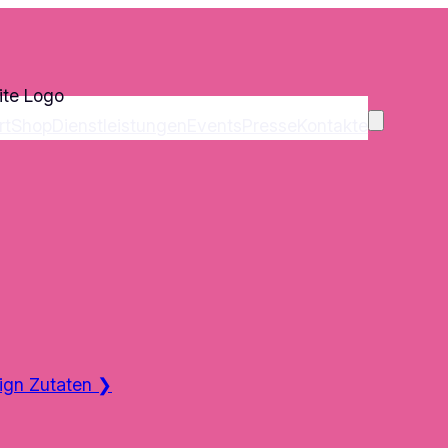
rt
Shop
Dienstleistungen
Events
Presse
Kontakte
ign Zutaten
❯