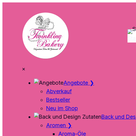
Zum
Inhalt
springen
Sta
×
Angebote
❯
Abverkauf
Bestseller
Neu im Shop
Back und Des
Aromen
❯
Aroma-Öle