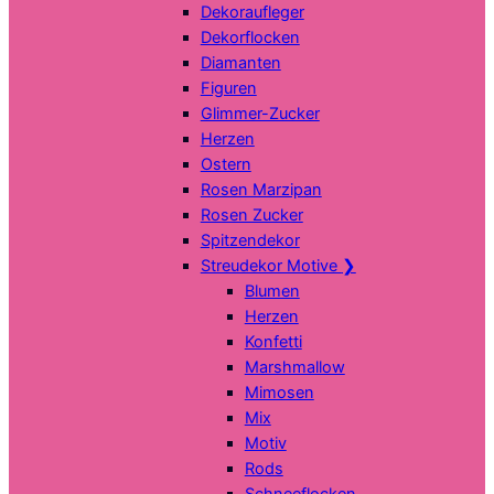
Dekoraufleger
Dekorflocken
Diamanten
Figuren
Glimmer-Zucker
Herzen
Ostern
Rosen Marzipan
Rosen Zucker
Spitzendekor
Streudekor Motive
❯
Blumen
Herzen
Konfetti
Marshmallow
Mimosen
Mix
Motiv
Rods
Schneeflocken