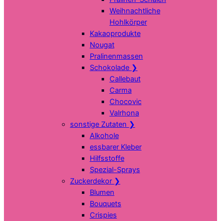
Weihnachtliche
Hohlkörper
Kakaoprodukte
Nougat
Pralinenmassen
Schokolade
❯
Callebaut
Carma
Chocovic
Valrhona
sonstige Zutaten
❯
Alkohole
essbarer Kleber
Hilfsstoffe
Spezial-Sprays
Zuckerdekor
❯
Blumen
Bouquets
Crispies