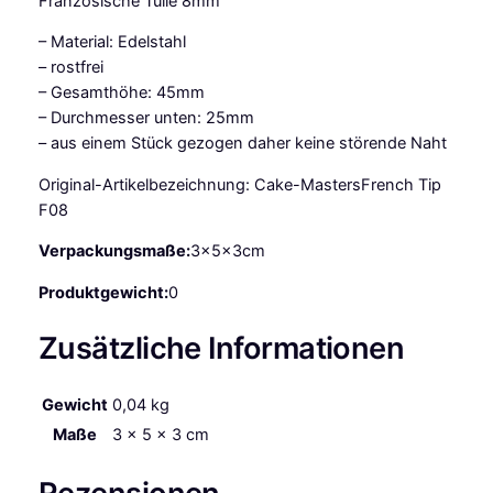
Französische Tülle 8mm
s
F
– Material: Edelstahl
r
– rostfrei
a
– Gesamthöhe: 45mm
n
– Durchmesser unten: 25mm
z
– aus einem Stück gezogen daher keine störende Naht
ö
s
Original-Artikelbezeichnung: Cake-MastersFrench Tip
i
F08
s
Verpackungsmaße:
3x5x3cm
c
h
Produktgewicht:
0
e
T
Zusätzliche Informationen
ü
l
Gewicht
0,04 kg
l
e
Maße
3 × 5 × 3 cm
8
m