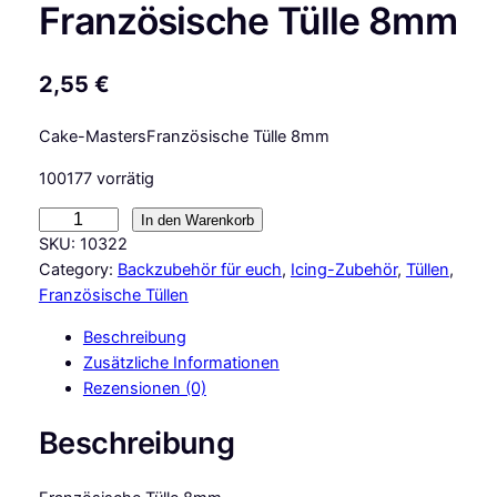
Französische Tülle 8mm
2,55
€
Cake-MastersFranzösische Tülle 8mm
100177 vorrätig
C
In den Warenkorb
a
SKU:
10322
k
Category:
Backzubehör für euch
, 
Icing-Zubehör
, 
Tüllen
, 
e
Französische Tüllen
-
Beschreibung
M
Zusätzliche Informationen
a
Rezensionen (0)
s
t
Beschreibung
e
r