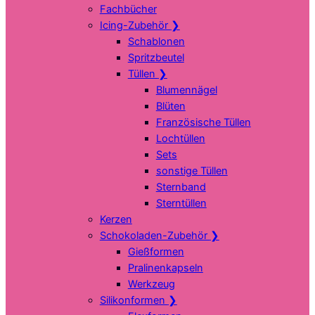
Fachbücher
Icing-Zubehör
❯
Schablonen
Spritzbeutel
Tüllen
❯
Blumennägel
Blüten
Französische Tüllen
Lochtüllen
Sets
sonstige Tüllen
Sternband
Sterntüllen
Kerzen
Schokoladen-Zubehör
❯
Gießformen
Pralinenkapseln
Werkzeug
Silikonformen
❯