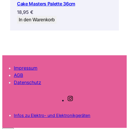
Cake Masters Palette 36cm
18,95
€
In den Warenkorb
Impressum
AGB
Datenschutz
I
n
s
Infos zu Elektro- und Elektronikgeräten
t
a