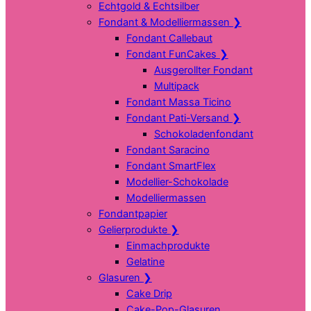
Echtgold & Echtsilber
Fondant & Modelliermassen
❯
Fondant Callebaut
Fondant FunCakes
❯
Ausgerollter Fondant
Multipack
Fondant Massa Ticino
Fondant Pati-Versand
❯
Schokoladenfondant
Fondant Saracino
Fondant SmartFlex
Modellier-Schokolade
Modelliermassen
Fondantpapier
Gelierprodukte
❯
Einmachprodukte
Gelatine
Glasuren
❯
Cake Drip
Cake-Pop-Glasuren