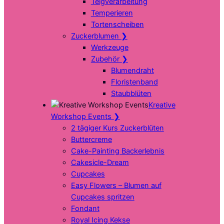
Teigverarbeitung
Temperieren
Tortenscheiben
Zuckerblumen
❯
Werkzeuge
Zubehör
❯
Blumendraht
Floristenband
Staubblüten
Kreative
Workshop Events
❯
2 tägiger Kurs Zuckerblüten
Buttercreme
Cake-Painting Backerlebnis
Cakesicle-Dream
Cupcakes
Easy Flowers – Blumen auf
Cupcakes spritzen
Fondant
Royal Icing Kekse