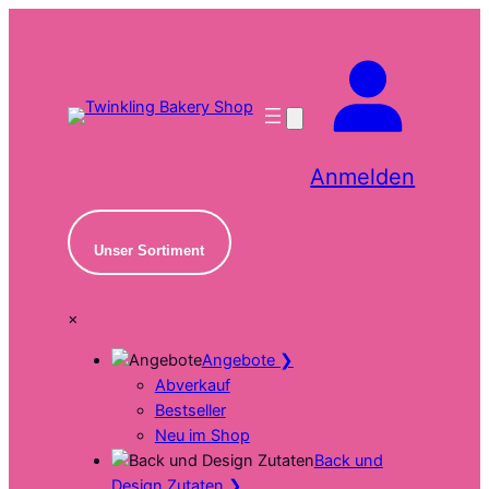
Zum
Inhalt
springen
Anmelden
Unser Sortiment
×
Angebote
❯
Abverkauf
Bestseller
Neu im Shop
Back und
Design Zutaten
❯