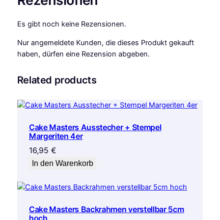
Rezensionen
m
M
Es gibt noch keine Rezensionen.
e
n
Nur angemeldete Kunden, die dieses Produkt gekauft
g
haben, dürfen eine Rezension abgeben.
e
Related products
Cake Masters Ausstecher + Stempel
Margeriten 4er
16,95
€
In den Warenkorb
Cake Masters Backrahmen verstellbar 5cm
hoch