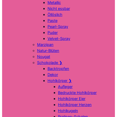
Metallic
Nicht essbar
Öllöslich
Paste
Pearl-Spray
Puder
Velvet-Spray
Marzipan
Natur-Blüten
Nougat
Schokolade
❯
Backtropfen
Dekor
Hohlkörper
❯
Aufleger
Bedruckte Hohlkörper
Hohlkörper Eier
Hohlkörper Herzen
Hohlkugeln
Pralinen-Schalen