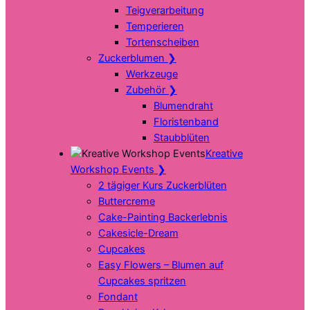
Teigverarbeitung
Temperieren
Tortenscheiben
Zuckerblumen
❯
Werkzeuge
Zubehör
❯
Blumendraht
Floristenband
Staubblüten
Kreative
Workshop Events
❯
2 tägiger Kurs Zuckerblüten
Buttercreme
Cake-Painting Backerlebnis
Cakesicle-Dream
Cupcakes
Easy Flowers – Blumen auf
Cupcakes spritzen
Fondant