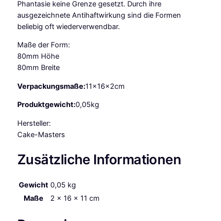
e
Phantasie keine Grenze gesetzt. Durch ihre
M
ausgezeichnete Antihaftwirkung sind die Formen
e
beliebig oft wiederverwendbar.
n
Maße der Form:
g
80mm Höhe
e
80mm Breite
Verpackungsmaße:
11x16x2cm
Produktgewicht:
0,05kg
Hersteller:
Cake-Masters
Zusätzliche Informationen
Gewicht
0,05 kg
Maße
2 × 16 × 11 cm