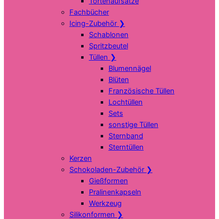
Tortenaufsätze
Fachbücher
Icing-Zubehör
❯
Schablonen
Spritzbeutel
Tüllen
❯
Blumennägel
Blüten
Französische Tüllen
Lochtüllen
Sets
sonstige Tüllen
Sternband
Sterntüllen
Kerzen
Schokoladen-Zubehör
❯
Gießformen
Pralinenkapseln
Werkzeug
Silikonformen
❯