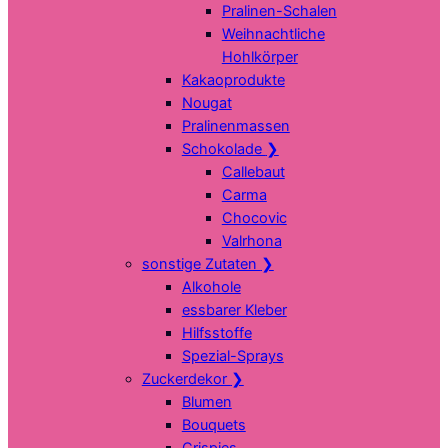
Pralinen-Schalen
Weihnachtliche
Hohlkörper
Kakaoprodukte
Nougat
Pralinenmassen
Schokolade
❯
Callebaut
Carma
Chocovic
Valrhona
sonstige Zutaten
❯
Alkohole
essbarer Kleber
Hilfsstoffe
Spezial-Sprays
Zuckerdekor
❯
Blumen
Bouquets
Crispies