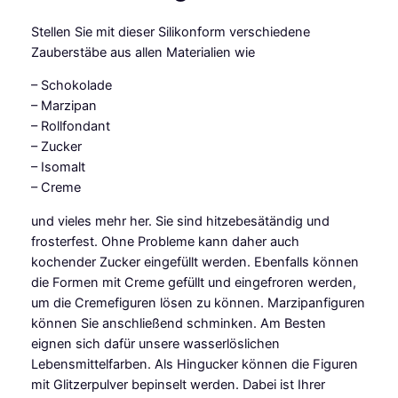
s
Stellen Sie mit dieser Silikonform verschiedene
F
Zauberstäbe aus allen Materialien wie
l
e
– Schokolade
x
– Marzipan
f
– Rollfondant
o
– Zucker
r
– Isomalt
m
– Creme
Z
a
und vieles mehr her. Sie sind hitzebesätändig und
u
frosterfest. Ohne Probleme kann daher auch
b
kochender Zucker eingefüllt werden. Ebenfalls können
e
die Formen mit Creme gefüllt und eingefroren werden,
r
um die Cremefiguren lösen zu können. Marzipanfiguren
s
können Sie anschließend schminken. Am Besten
t
eignen sich dafür unsere wasserlöslichen
ä
Lebensmittelfarben. Als Hingucker können die Figuren
b
mit Glitzerpulver bepinselt werden. Dabei ist Ihrer