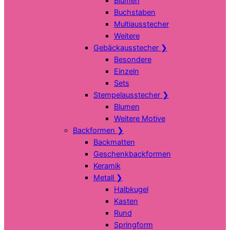
Blumen
Buchstaben
Multiausstecher
Weitere
Gebäckausstecher
❯
Besondere
Einzeln
Sets
Stempelausstecher
❯
Blumen
Weitere Motive
Backformen
❯
Backmatten
Geschenkbackformen
Keramik
Metall
❯
Halbkugel
Kasten
Rund
Springform