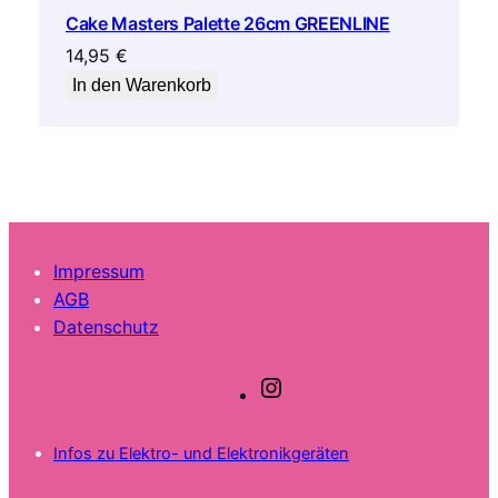
Cake Masters Palette 26cm GREENLINE
14,95
€
In den Warenkorb
Impressum
AGB
Datenschutz
I
n
s
Infos zu Elektro- und Elektronikgeräten
t
a