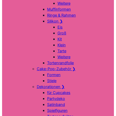
Weitere
Muffinformen
Ringe & Rahmen
Silikon
❯
Eis
Groß
Kit
Klein
Tarte
Weitere
Tortenrandfolie
Cake-Pop-Zubehör
❯
Formen
Stiele
Dekorationen
❯
für Cupcakes
Partydeko
Satinband
Spielfiguren