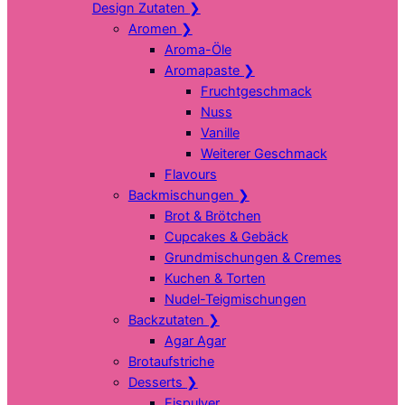
Design Zutaten
❯
Aromen
❯
Aroma-Öle
Aromapaste
❯
Fruchtgeschmack
Nuss
Vanille
Weiterer Geschmack
Flavours
Backmischungen
❯
Brot & Brötchen
Cupcakes & Gebäck
Grundmischungen & Cremes
Kuchen & Torten
Nudel-Teigmischungen
Backzutaten
❯
Agar Agar
Brotaufstriche
Desserts
❯
Eispulver