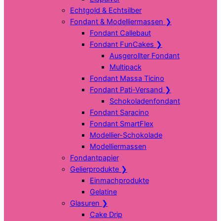
Echtgold & Echtsilber
Fondant & Modelliermassen
❯
Fondant Callebaut
Fondant FunCakes
❯
Ausgerollter Fondant
Multipack
Fondant Massa Ticino
Fondant Pati-Versand
❯
Schokoladenfondant
Fondant Saracino
Fondant SmartFlex
Modellier-Schokolade
Modelliermassen
Fondantpapier
Gelierprodukte
❯
Einmachprodukte
Gelatine
Glasuren
❯
Cake Drip