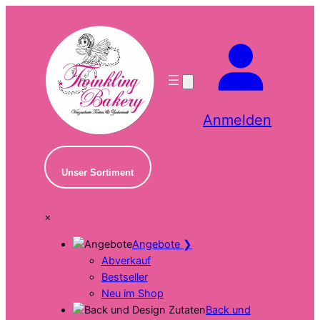
Zum
Inhalt
springen
Anmelden
Unser Sortiment
×
Angebote
❯
Abverkauf
Bestseller
Neu im Shop
Back und