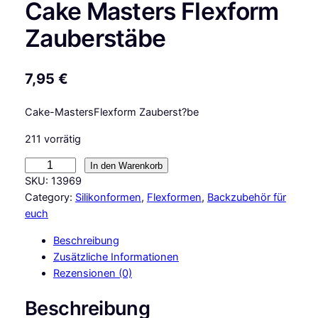
Cake Masters Flexform
Zauberstäbe
7,95
€
Cake-MastersFlexform Zauberst?be
211 vorrätig
C
In den Warenkorb
a
SKU:
13969
k
Category:
Silikonformen
, 
Flexformen
, 
Backzubehör für
e
euch
M
Beschreibung
a
Zusätzliche Informationen
s
Rezensionen (0)
t
e
Beschreibung
r