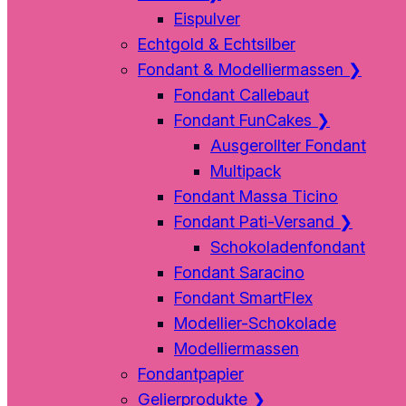
Eispulver
Echtgold & Echtsilber
Fondant & Modelliermassen
❯
Fondant Callebaut
Fondant FunCakes
❯
Ausgerollter Fondant
Multipack
Fondant Massa Ticino
Fondant Pati-Versand
❯
Schokoladenfondant
Fondant Saracino
Fondant SmartFlex
Modellier-Schokolade
Modelliermassen
Fondantpapier
Gelierprodukte
❯