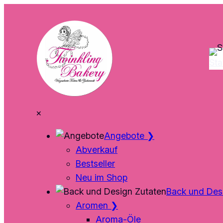
Zum
Inhalt
springen
Sta
×
Angebote
❯
Abverkauf
Bestseller
Neu im Shop
Back und Des
Aromen
❯
Aroma-Öle