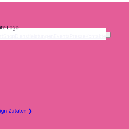
rt
Shop
Dienstleistungen
Events
Presse
Kontakte
ign Zutaten
❯