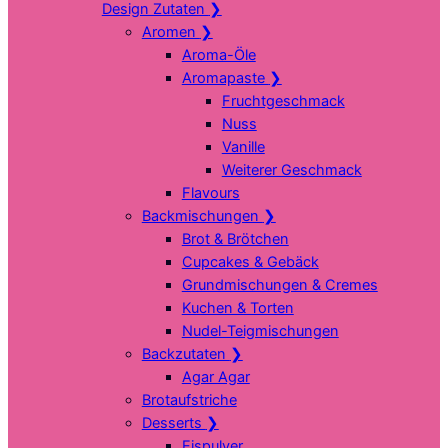
Design Zutaten
❯
Aromen
❯
Aroma-Öle
Aromapaste
❯
Fruchtgeschmack
Nuss
Vanille
Weiterer Geschmack
Flavours
Backmischungen
❯
Brot & Brötchen
Cupcakes & Gebäck
Grundmischungen & Cremes
Kuchen & Torten
Nudel-Teigmischungen
Backzutaten
❯
Agar Agar
Brotaufstriche
Desserts
❯
Eispulver