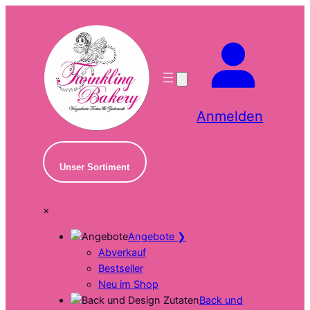
Zum
Inhalt
springen
Anmelden
Unser Sortiment
×
Angebote
❯
Abverkauf
Bestseller
Neu im Shop
Back und