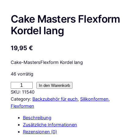
Cake Masters Flexform
Kordel lang
19,95
€
Cake-MastersFlexform Kordel lang
46 vorrätig
C
In den Warenkorb
a
SKU:
11540
k
Category:
Backzubehör für euch
, 
Silikonformen
, 
e
Flexformen
M
Beschreibung
a
Zusätzliche Informationen
s
Rezensionen (0)
t