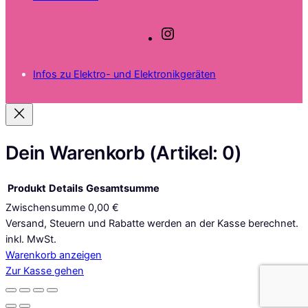
I
n
s
Infos zu Elektro- und Elektronikgeräten
t
a
g
r
a
Dein Warenkorb
(Artikel: 0)
m
Produkt
Details
Gesamtsumme
Zwischensumme
0,00 €
Produkte
Versand, Steuern und Rabatte werden an der Kasse berechnet.
inkl. MwSt.
im
Warenkorb anzeigen
Warenkorb
Zur Kasse gehen