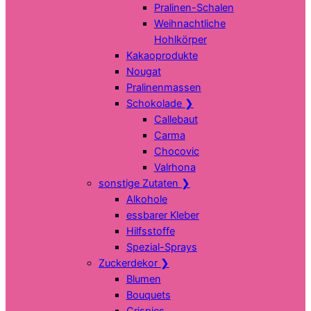
Pralinen-Schalen
Weihnachtliche
Hohlkörper
Kakaoprodukte
Nougat
Pralinenmassen
Schokolade
❯
Callebaut
Carma
Chocovic
Valrhona
sonstige Zutaten
❯
Alkohole
essbarer Kleber
Hilfsstoffe
Spezial-Sprays
Zuckerdekor
❯
Blumen
Bouquets
Crispies