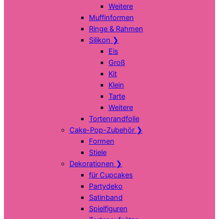
Weitere
Muffinformen
Ringe & Rahmen
Silikon
❯
Eis
Groß
Kit
Klein
Tarte
Weitere
Tortenrandfolie
Cake-Pop-Zubehör
❯
Formen
Stiele
Dekorationen
❯
für Cupcakes
Partydeko
Satinband
Spielfiguren