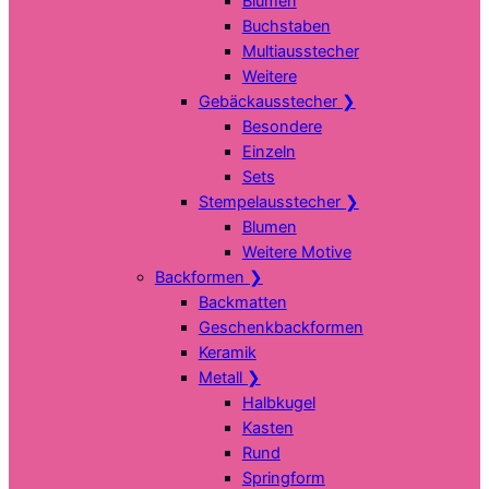
Blumen
Buchstaben
Multiausstecher
Weitere
Gebäckausstecher
❯
Besondere
Einzeln
Sets
Stempelausstecher
❯
Blumen
Weitere Motive
Backformen
❯
Backmatten
Geschenkbackformen
Keramik
Metall
❯
Halbkugel
Kasten
Rund
Springform