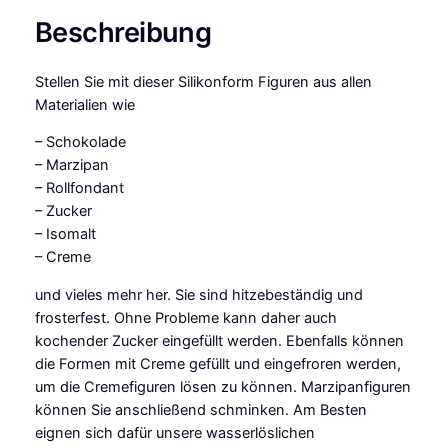
e
Beschreibung
r
s
Stellen Sie mit dieser Silikonform Figuren aus allen
F
Materialien wie
l
e
– Schokolade
x
– Marzipan
f
– Rollfondant
o
– Zucker
r
– Isomalt
m
– Creme
K
o
und vieles mehr her. Sie sind hitzebeständig und
r
frosterfest. Ohne Probleme kann daher auch
d
kochender Zucker eingefüllt werden. Ebenfalls können
e
die Formen mit Creme gefüllt und eingefroren werden,
l
um die Cremefiguren lösen zu können. Marzipanfiguren
l
können Sie anschließend schminken. Am Besten
a
eignen sich dafür unsere wasserlöslichen