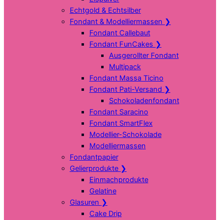
Echtgold & Echtsilber
Fondant & Modelliermassen
❯
Fondant Callebaut
Fondant FunCakes
❯
Ausgerollter Fondant
Multipack
Fondant Massa Ticino
Fondant Pati-Versand
❯
Schokoladenfondant
Fondant Saracino
Fondant SmartFlex
Modellier-Schokolade
Modelliermassen
Fondantpapier
Gelierprodukte
❯
Einmachprodukte
Gelatine
Glasuren
❯
Cake Drip