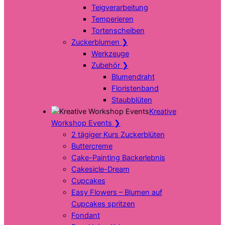
Teigverarbeitung
Temperieren
Tortenscheiben
Zuckerblumen
❯
Werkzeuge
Zubehör
❯
Blumendraht
Floristenband
Staubblüten
Kreative
Workshop Events
❯
2 tägiger Kurs Zuckerblüten
Buttercreme
Cake-Painting Backerlebnis
Cakesicle-Dream
Cupcakes
Easy Flowers – Blumen auf
Cupcakes spritzen
Fondant