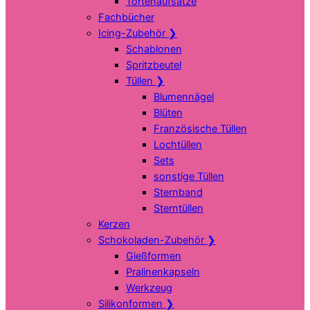
Tortenaufsätze
Fachbücher
Icing-Zubehör
❯
Schablonen
Spritzbeutel
Tüllen
❯
Blumennägel
Blüten
Französische Tüllen
Lochtüllen
Sets
sonstige Tüllen
Sternband
Sterntüllen
Kerzen
Schokoladen-Zubehör
❯
Gießformen
Pralinenkapseln
Werkzeug
Silikonformen
❯