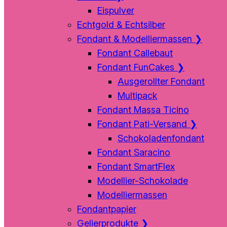
Eispulver
Echtgold & Echtsilber
Fondant & Modelliermassen
❯
Fondant Callebaut
Fondant FunCakes
❯
Ausgerollter Fondant
Multipack
Fondant Massa Ticino
Fondant Pati-Versand
❯
Schokoladenfondant
Fondant Saracino
Fondant SmartFlex
Modellier-Schokolade
Modelliermassen
Fondantpapier
Gelierprodukte
❯