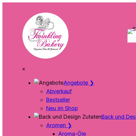
Zum
Inhalt
springen
Sta
×
Angebote
❯
Abverkauf
Bestseller
Neu im Shop
Back und Des
Aromen
❯
Aroma-Öle