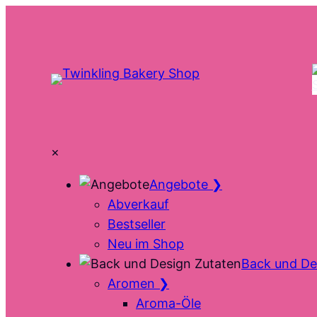
Zum
Inhalt
springen
×
Angebote
❯
Abverkauf
Bestseller
Neu im Shop
Back und De
Aromen
❯
Aroma-Öle