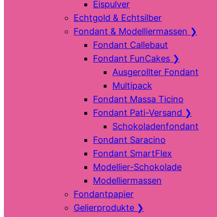
Eispulver
Echtgold & Echtsilber
Fondant & Modelliermassen
❯
Fondant Callebaut
Fondant FunCakes
❯
Ausgerollter Fondant
Multipack
Fondant Massa Ticino
Fondant Pati-Versand
❯
Schokoladenfondant
Fondant Saracino
Fondant SmartFlex
Modellier-Schokolade
Modelliermassen
Fondantpapier
Gelierprodukte
❯