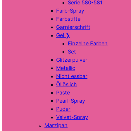
Serie 580-581
Farb-Spray
Farbstifte
Garnierschrift
Gel
❯
Einzelne Farben
Set
Glitzerpulver
Metallic
Nicht essbar
Öllöslich
Paste
Pearl-Spray
Puder
Velvet-Spray
Marzipan