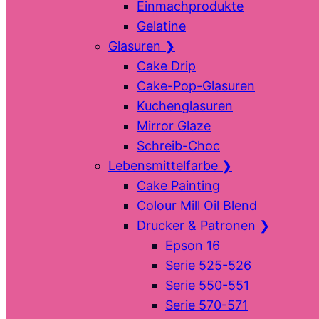
Einmachprodukte
Gelatine
Glasuren
❯
Cake Drip
Cake-Pop-Glasuren
Kuchenglasuren
Mirror Glaze
Schreib-Choc
Lebensmittelfarbe
❯
Cake Painting
Colour Mill Oil Blend
Drucker & Patronen
❯
Epson 16
Serie 525-526
Serie 550-551
Serie 570-571