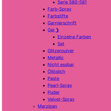
Serie 580-581
Farb-Spray
Farbstifte
Garnierschrift
Gel
❯
Einzelne Farben
Set
Glitzerpulver
Metallic
Nicht essbar
Öllöslich
Paste
Pearl-Spray
Puder
Velvet-Spray
Marzipan