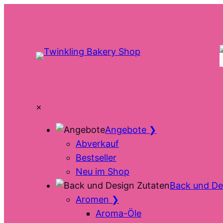
Zum
Inhalt
springen
×
Angebote
❯
Abverkauf
Bestseller
Neu im Shop
Back und De
Aromen
❯
Aroma-Öle