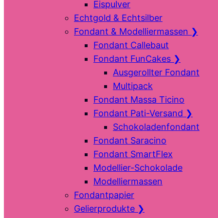
Eispulver
Echtgold & Echtsilber
Fondant & Modelliermassen
❯
Fondant Callebaut
Fondant FunCakes
❯
Ausgerollter Fondant
Multipack
Fondant Massa Ticino
Fondant Pati-Versand
❯
Schokoladenfondant
Fondant Saracino
Fondant SmartFlex
Modellier-Schokolade
Modelliermassen
Fondantpapier
Gelierprodukte
❯