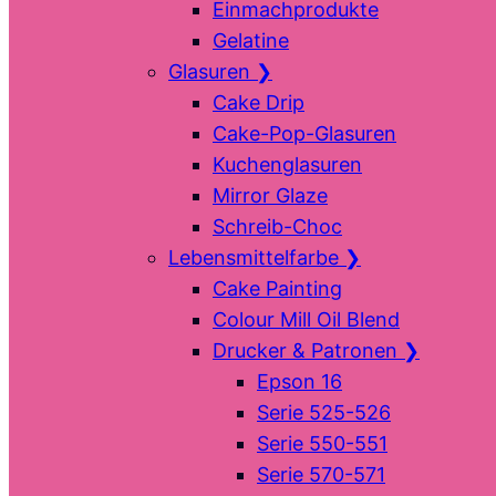
Einmachprodukte
Gelatine
Glasuren
❯
Cake Drip
Cake-Pop-Glasuren
Kuchenglasuren
Mirror Glaze
Schreib-Choc
Lebensmittelfarbe
❯
Cake Painting
Colour Mill Oil Blend
Drucker & Patronen
❯
Epson 16
Serie 525-526
Serie 550-551
Serie 570-571