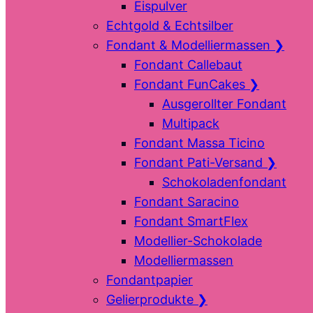
Eispulver
Echtgold & Echtsilber
Fondant & Modelliermassen
❯
Fondant Callebaut
Fondant FunCakes
❯
Ausgerollter Fondant
Multipack
Fondant Massa Ticino
Fondant Pati-Versand
❯
Schokoladenfondant
Fondant Saracino
Fondant SmartFlex
Modellier-Schokolade
Modelliermassen
Fondantpapier
Gelierprodukte
❯