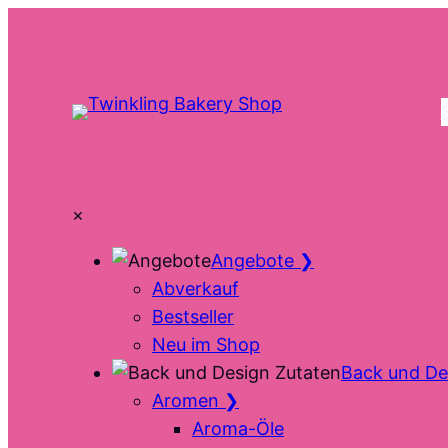
Zum
Inhalt
springen
×
Angebote
❯
Abverkauf
Bestseller
Neu im Shop
Back und De
Aromen
❯
Aroma-Öle