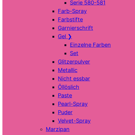
Serie 580-581
Farb-Spray
Farbstifte
Garnierschrift
Gel
❯
Einzelne Farben
Set
Glitzerpulver
Metallic
Nicht essbar
Öllöslich
Paste
Pearl-Spray
Puder
Velvet-Spray
Marzipan