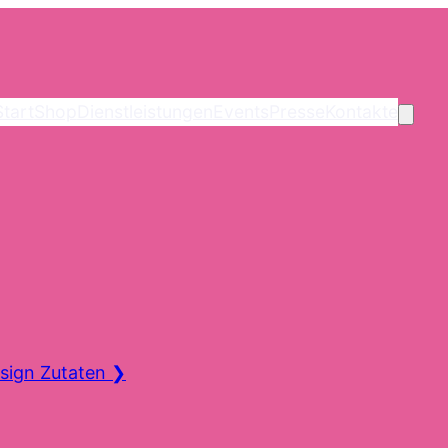
Start
Shop
Dienstleistungen
Events
Presse
Kontakte
sign Zutaten
❯