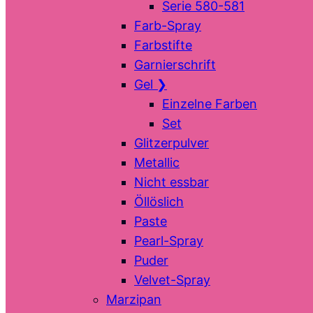
Serie 580-581
Farb-Spray
Farbstifte
Garnierschrift
Gel
❯
Einzelne Farben
Set
Glitzerpulver
Metallic
Nicht essbar
Öllöslich
Paste
Pearl-Spray
Puder
Velvet-Spray
Marzipan