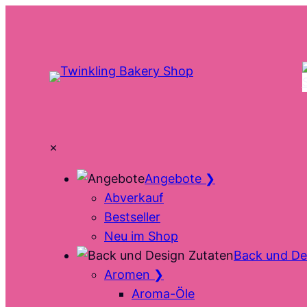
Zum
Inhalt
springen
×
Angebote
❯
Abverkauf
Bestseller
Neu im Shop
Back und De
Aromen
❯
Aroma-Öle