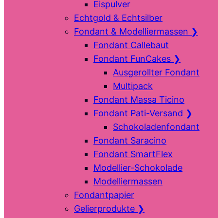
Eispulver
Echtgold & Echtsilber
Fondant & Modelliermassen
❯
Fondant Callebaut
Fondant FunCakes
❯
Ausgerollter Fondant
Multipack
Fondant Massa Ticino
Fondant Pati-Versand
❯
Schokoladenfondant
Fondant Saracino
Fondant SmartFlex
Modellier-Schokolade
Modelliermassen
Fondantpapier
Gelierprodukte
❯