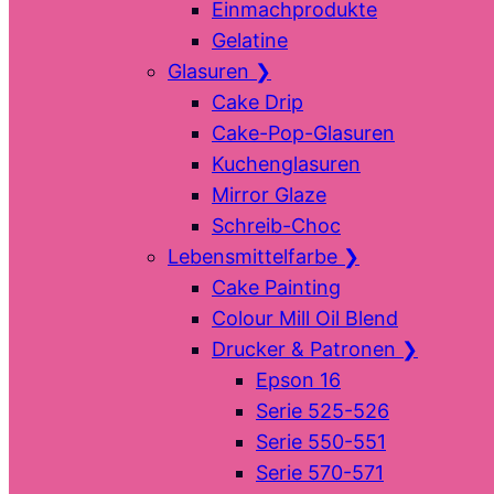
Einmachprodukte
Gelatine
Glasuren
❯
Cake Drip
Cake-Pop-Glasuren
Kuchenglasuren
Mirror Glaze
Schreib-Choc
Lebensmittelfarbe
❯
Cake Painting
Colour Mill Oil Blend
Drucker & Patronen
❯
Epson 16
Serie 525-526
Serie 550-551
Serie 570-571