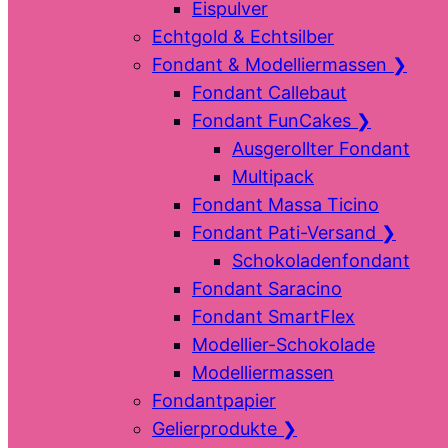
Eispulver
Echtgold & Echtsilber
Fondant & Modelliermassen
❯
Fondant Callebaut
Fondant FunCakes
❯
Ausgerollter Fondant
Multipack
Fondant Massa Ticino
Fondant Pati-Versand
❯
Schokoladenfondant
Fondant Saracino
Fondant SmartFlex
Modellier-Schokolade
Modelliermassen
Fondantpapier
Gelierprodukte
❯