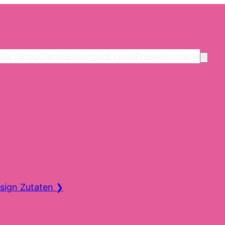
Start
Shop
Dienstleistungen
Events
Presse
Kontakte
sign Zutaten
❯