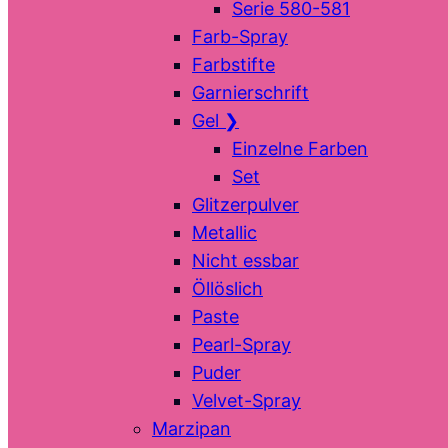
Serie 580-581
Farb-Spray
Farbstifte
Garnierschrift
Gel
❯
Einzelne Farben
Set
Glitzerpulver
Metallic
Nicht essbar
Öllöslich
Paste
Pearl-Spray
Puder
Velvet-Spray
Marzipan