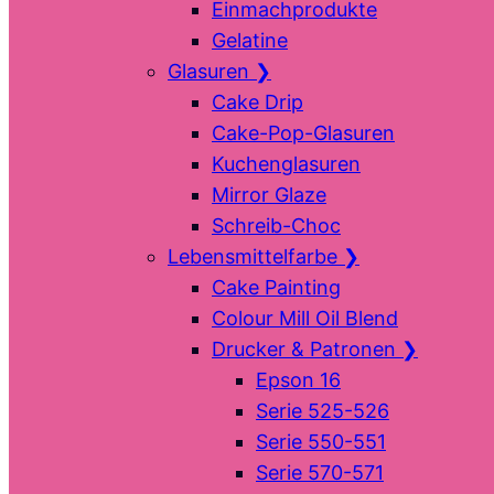
Einmachprodukte
Gelatine
Glasuren
❯
Cake Drip
Cake-Pop-Glasuren
Kuchenglasuren
Mirror Glaze
Schreib-Choc
Lebensmittelfarbe
❯
Cake Painting
Colour Mill Oil Blend
Drucker & Patronen
❯
Epson 16
Serie 525-526
Serie 550-551
Serie 570-571