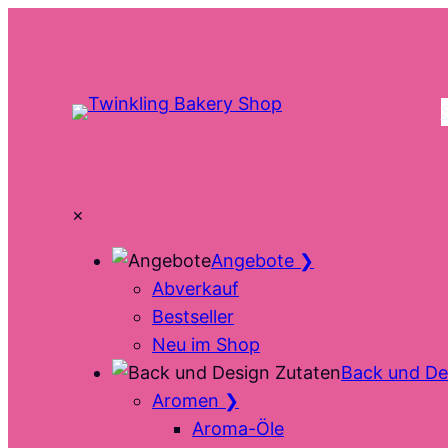
Zum
Inhalt
springen
×
Angebote
❯
Abverkauf
Bestseller
Neu im Shop
Back und De
Aromen
❯
Aroma-Öle