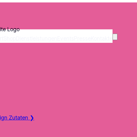
rt
Shop
Dienstleistungen
Events
Presse
Kontakte
ign Zutaten
❯