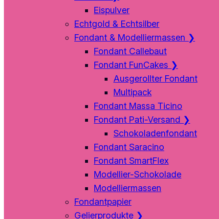
Eispulver
Echtgold & Echtsilber
Fondant & Modelliermassen
❯
Fondant Callebaut
Fondant FunCakes
❯
Ausgerollter Fondant
Multipack
Fondant Massa Ticino
Fondant Pati-Versand
❯
Schokoladenfondant
Fondant Saracino
Fondant SmartFlex
Modellier-Schokolade
Modelliermassen
Fondantpapier
Gelierprodukte
❯