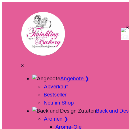
Zum
Inhalt
springen
Sta
×
Angebote
❯
Abverkauf
Bestseller
Neu im Shop
Back und Des
Aromen
❯
Aroma-Öle