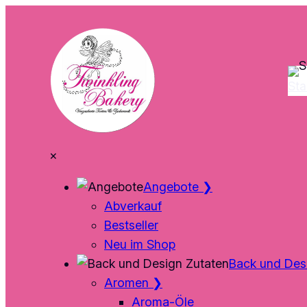
Zum
Inhalt
springen
Sta
×
Angebote
❯
Abverkauf
Bestseller
Neu im Shop
Back und Des
Aromen
❯
Aroma-Öle