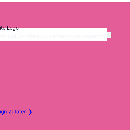
rt
Shop
Dienstleistungen
Events
Presse
Kontakte
ign Zutaten
❯