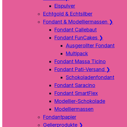
Eispulver
Echtgold & Echtsilber
Fondant & Modelliermassen
❯
Fondant Callebaut
Fondant FunCakes
❯
Ausgerollter Fondant
Multipack
Fondant Massa Ticino
Fondant Pati-Versand
❯
Schokoladenfondant
Fondant Saracino
Fondant SmartFlex
Modellier-Schokolade
Modelliermassen
Fondantpapier
Gelierprodukte
❯