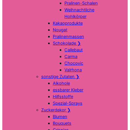
Pralinen-Schalen
Weihnachtliche
Hohlkörper
Kakaoprodukte
Nougat
Pralinenmassen
Schokolade
❯
Callebaut
Carma
Chocovic
Valrhona
sonstige Zutaten
❯
Alkohole
essbarer Kleber
Hilfsstoffe
Spezial-Sprays
Zuckerdekor
❯
Blumen
Bouquets
Crispies