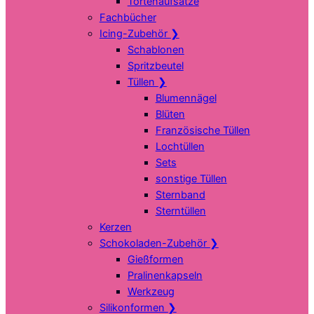
Tortenaufsätze
Fachbücher
Icing-Zubehör
❯
Schablonen
Spritzbeutel
Tüllen
❯
Blumennägel
Blüten
Französische Tüllen
Lochtüllen
Sets
sonstige Tüllen
Sternband
Sterntüllen
Kerzen
Schokoladen-Zubehör
❯
Gießformen
Pralinenkapseln
Werkzeug
Silikonformen
❯