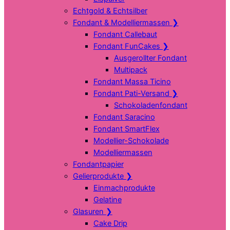
Echtgold & Echtsilber
Fondant & Modelliermassen
❯
Fondant Callebaut
Fondant FunCakes
❯
Ausgerollter Fondant
Multipack
Fondant Massa Ticino
Fondant Pati-Versand
❯
Schokoladenfondant
Fondant Saracino
Fondant SmartFlex
Modellier-Schokolade
Modelliermassen
Fondantpapier
Gelierprodukte
❯
Einmachprodukte
Gelatine
Glasuren
❯
Cake Drip