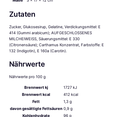
Maße
3 × 17 × 12 cm
b
Z
Zutaten
u
c
Zucker, Glukosesirup, Gelatine, Verdickungsmittel: E
k
414 (Gummi arabicum); AUFGESCHLOSSENES
e
MILCHEIWEISS, Säuerungsmittel: E 330
r
(Citronensäure); Carthamus Konzentrat, Farbstoffe: E
6
132 (Indigotin), E 160a (Carotin).
S
t
Nährwerte
ü
c
k
Nährwerte pro 100 g
M
Brennwert kj
1727
kJ
e
n
Brennwert kcal
412
kcal
g
Fett
1,3
g
e
davon
gesättigte Fettsäuren
0,9
g
Kohlenhydrate
96
g