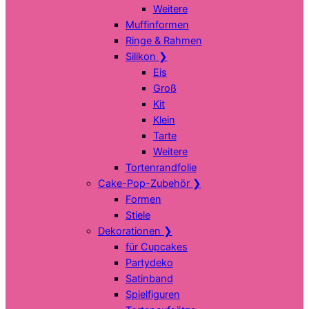
Weitere
Muffinformen
Ringe & Rahmen
Silikon
❯
Eis
Groß
Kit
Klein
Tarte
Weitere
Tortenrandfolie
Cake-Pop-Zubehör
❯
Formen
Stiele
Dekorationen
❯
für Cupcakes
Partydeko
Satinband
Spielfiguren