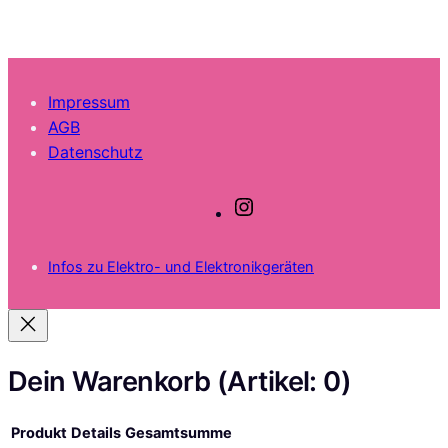
Impressum
AGB
Datenschutz
I
n
s
Infos zu Elektro- und Elektronikgeräten
t
a
g
r
a
Dein Warenkorb
(Artikel: 0)
m
Produkt
Details
Gesamtsumme