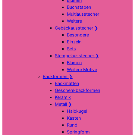
Blumen
Buchstaben
Multiausstecher
Weitere
Gebäckausstecher
❯
Besondere
Einzeln
Sets
Stempelausstecher
❯
Blumen
Weitere Motive
Backformen
❯
Backmatten
Geschenkbackformen
Keramik
Metall
❯
Halbkugel
Kasten
Rund
Springform