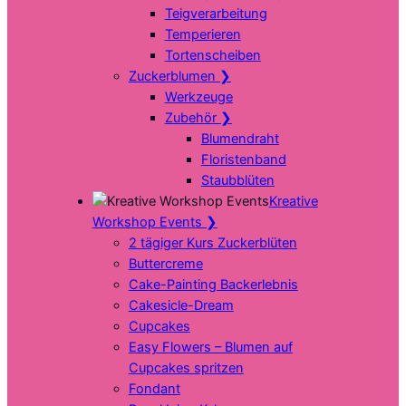
Teigverarbeitung
Temperieren
Tortenscheiben
Zuckerblumen
❯
Werkzeuge
Zubehör
❯
Blumendraht
Floristenband
Staubblüten
Kreative
Workshop Events
❯
2 tägiger Kurs Zuckerblüten
Buttercreme
Cake-Painting Backerlebnis
Cakesicle-Dream
Cupcakes
Easy Flowers – Blumen auf
Cupcakes spritzen
Fondant