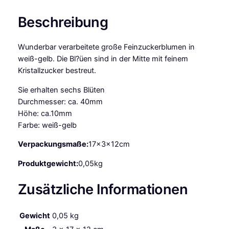
r
s
Beschreibung
B
l
Wunderbar verarbeitete große Feinzuckerblumen in
u
weiß-gelb. Die Bl?üen sind in der Mitte mit feinem
m
Kristallzucker bestreut.
e
n
Sie erhalten sechs Blüten
4
Durchmesser: ca. 40mm
0
Höhe: ca.10mm
m
Farbe: weiß-gelb
m
w
Verpackungsmaße:
17x3x12cm
e
Produktgewicht:
0,05kg
i
ß
Zusätzliche Informationen
-
g
e
Gewicht
0,05 kg
l