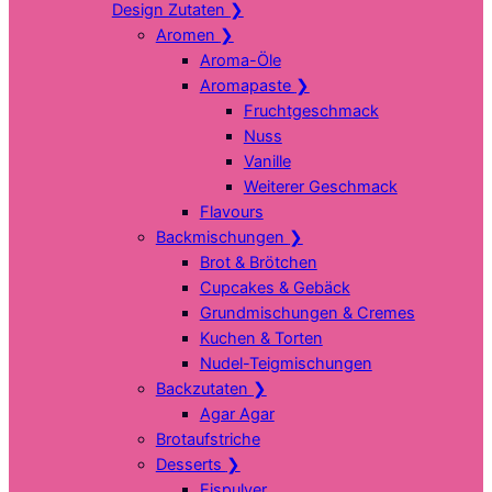
Design Zutaten
❯
Aromen
❯
Aroma-Öle
Aromapaste
❯
Fruchtgeschmack
Nuss
Vanille
Weiterer Geschmack
Flavours
Backmischungen
❯
Brot & Brötchen
Cupcakes & Gebäck
Grundmischungen & Cremes
Kuchen & Torten
Nudel-Teigmischungen
Backzutaten
❯
Agar Agar
Brotaufstriche
Desserts
❯
Eispulver