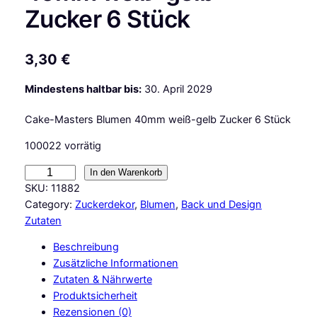
Zucker 6 Stück
3,30
€
Mindestens haltbar bis:
30. April 2029
Cake-Masters Blumen 40mm weiß-gelb Zucker 6 Stück
100022 vorrätig
C
In den Warenkorb
a
SKU:
11882
k
Category:
Zuckerdekor
, 
Blumen
, 
Back und Design
e
Zutaten
M
Beschreibung
a
Zusätzliche Informationen
s
Zutaten & Nährwerte
t
Produktsicherheit
e
Rezensionen (0)