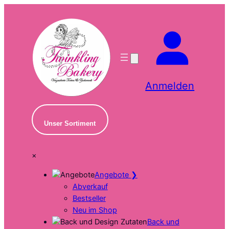
Zum
Inhalt
springen
Anmelden
Unser Sortiment
×
Angebote
❯
Abverkauf
Bestseller
Neu im Shop
Back und