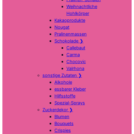
Weihnachtliche
Hohlkörper
Kakaoprodukte
Nougat
Pralinenmassen
Schokolade
❯
Callebaut
Carma
Chocovic
Valrhona
sonstige Zutaten
❯
Alkohole
essbarer Kleber
Hilfsstoffe
Spezial-Sprays
Zuckerdekor
❯
Blumen
Bouquets
Crispies