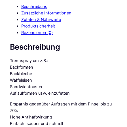
M
Beschreibung
a
Zusätzliche Informationen
s
Zutaten & Nährwerte
t
Produktsicherheit
e
Rezensionen (0)
r
s
Beschreibung
B
a
Trennspray um z.B.:
c
Backformen
k
Backbleche
-
Waffeleisen
T
Sandwichtoaster
r
Auflaufformen usw. einzufetten
e
n
Ersparnis gegenüber Auftragen mit dem Pinsel bis zu
n
70%
s
Hohe Antihaftwirkung
p
Einfach, sauber und schnell
r