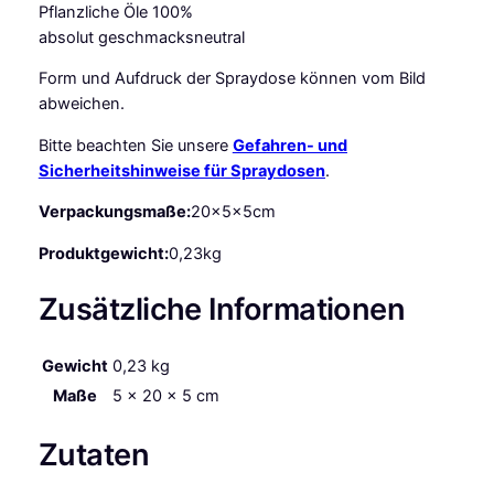
Pflanzliche Öle 100%
a
absolut geschmacksneutral
y
2
Form und Aufdruck der Spraydose können vom Bild
0
abweichen.
0
Bitte beachten Sie unsere
Gefahren- und
m
Sicherheitshinweise für Spraydosen
.
l
D
Verpackungsmaße:
20x5x5cm
o
s
Produktgewicht:
0,23kg
e
Zusätzliche Informationen
P
r
o
Gewicht
0,23 kg
f
Maße
5 × 20 × 5 cm
i
q
Zutaten
u
a