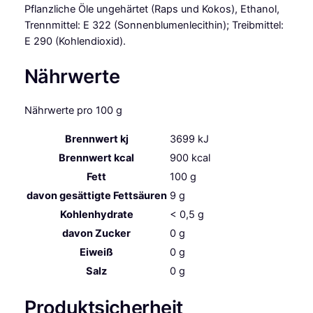
l
Pflanzliche Öle ungehärtet (Raps und Kokos), Ethanol,
i
Trennmittel: E 322 (Sonnenblumenlecithin); Treibmittel:
t
E 290 (Kohlendioxid).
ä
t
Nährwerte
M
e
Nährwerte pro 100 g
n
g
Brennwert kj
3699
kJ
e
Brennwert kcal
900
kcal
Fett
100
g
davon
gesättigte Fettsäuren
9
g
Kohlenhydrate
< 0,5
g
davon
Zucker
0
g
Eiweiß
0
g
Salz
0
g
Produktsicherheit