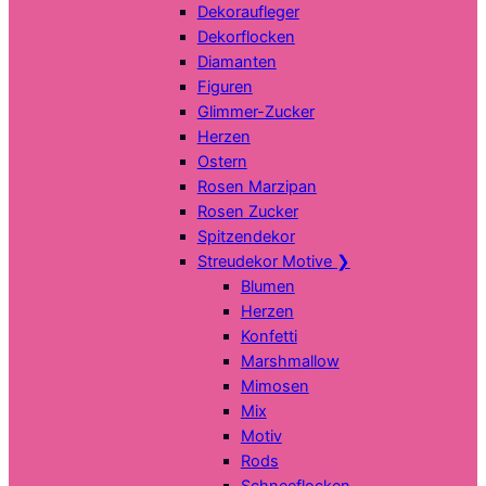
Dekoraufleger
Dekorflocken
Diamanten
Figuren
Glimmer-Zucker
Herzen
Ostern
Rosen Marzipan
Rosen Zucker
Spitzendekor
Streudekor Motive
❯
Blumen
Herzen
Konfetti
Marshmallow
Mimosen
Mix
Motiv
Rods
Schneeflocken