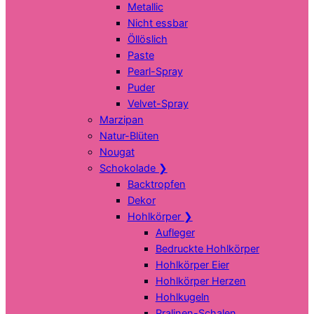
Metallic
Nicht essbar
Öllöslich
Paste
Pearl-Spray
Puder
Velvet-Spray
Marzipan
Natur-Blüten
Nougat
Schokolade
❯
Backtropfen
Dekor
Hohlkörper
❯
Aufleger
Bedruckte Hohlkörper
Hohlkörper Eier
Hohlkörper Herzen
Hohlkugeln
Pralinen-Schalen