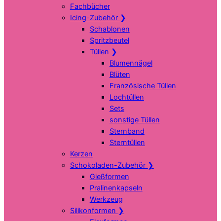
Fachbücher
Icing-Zubehör
❯
Schablonen
Spritzbeutel
Tüllen
❯
Blumennägel
Blüten
Französische Tüllen
Lochtüllen
Sets
sonstige Tüllen
Sternband
Sterntüllen
Kerzen
Schokoladen-Zubehör
❯
Gießformen
Pralinenkapseln
Werkzeug
Silikonformen
❯