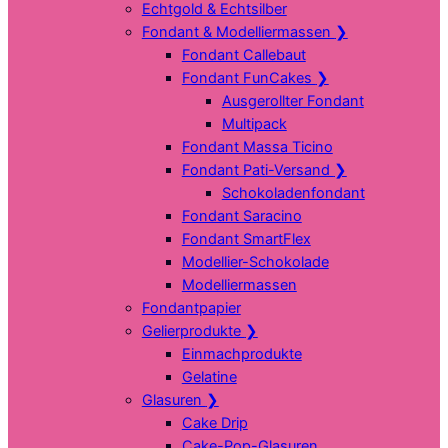
Echtgold & Echtsilber
Fondant & Modelliermassen
❯
Fondant Callebaut
Fondant FunCakes
❯
Ausgerollter Fondant
Multipack
Fondant Massa Ticino
Fondant Pati-Versand
❯
Schokoladenfondant
Fondant Saracino
Fondant SmartFlex
Modellier-Schokolade
Modelliermassen
Fondantpapier
Gelierprodukte
❯
Einmachprodukte
Gelatine
Glasuren
❯
Cake Drip
Cake-Pop-Glasuren