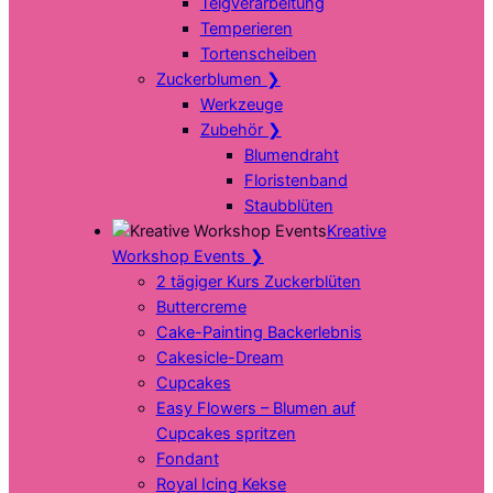
Teigverarbeitung
Temperieren
Tortenscheiben
Zuckerblumen
❯
Werkzeuge
Zubehör
❯
Blumendraht
Floristenband
Staubblüten
Kreative
Workshop Events
❯
2 tägiger Kurs Zuckerblüten
Buttercreme
Cake-Painting Backerlebnis
Cakesicle-Dream
Cupcakes
Easy Flowers – Blumen auf
Cupcakes spritzen
Fondant
Royal Icing Kekse