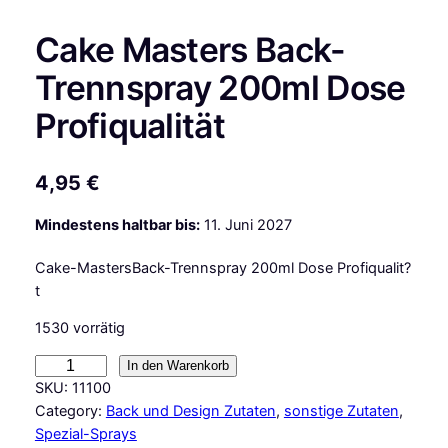
Cake Masters Back-
Trennspray 200ml Dose
Profiqualität
4,95
€
Mindestens haltbar bis:
11. Juni 2027
Cake-MastersBack-Trennspray 200ml Dose Profiqualit?
t
1530 vorrätig
C
In den Warenkorb
a
SKU:
11100
k
Category:
Back und Design Zutaten
, 
sonstige Zutaten
, 
e
Spezial-Sprays