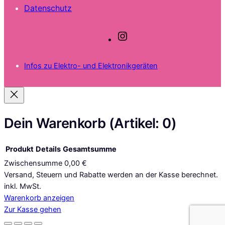
Datenschutz
I
n
s
Infos zu Elektro- und Elektronikgeräten
t
a
g
r
a
Dein Warenkorb
(Artikel: 0)
m
Produkt
Details
Gesamtsumme
Zwischensumme
0,00 €
Produkte
Versand, Steuern und Rabatte werden an der Kasse berechnet.
inkl. MwSt.
im
Warenkorb anzeigen
Warenkorb
Zur Kasse gehen