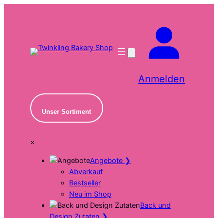
Zum
Inhalt
springen
Anmelden
Unser Sortiment
×
Angebote
❯
Abverkauf
Bestseller
Neu im Shop
Back und
Design Zutaten
❯