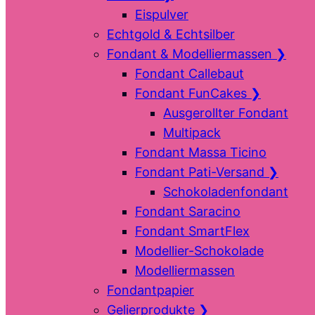
Eispulver
Echtgold & Echtsilber
Fondant & Modelliermassen
❯
Fondant Callebaut
Fondant FunCakes
❯
Ausgerollter Fondant
Multipack
Fondant Massa Ticino
Fondant Pati-Versand
❯
Schokoladenfondant
Fondant Saracino
Fondant SmartFlex
Modellier-Schokolade
Modelliermassen
Fondantpapier
Gelierprodukte
❯