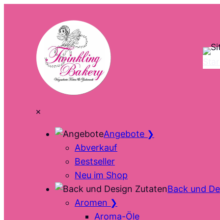
Zum
Inhalt
springen
Star
×
Angebote
❯
Abverkauf
Bestseller
Neu im Shop
Back und De
Aromen
❯
Aroma-Öle