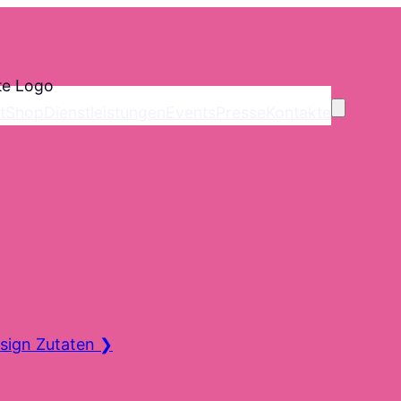
t
Shop
Dienstleistungen
Events
Presse
Kontakte
sign Zutaten
❯