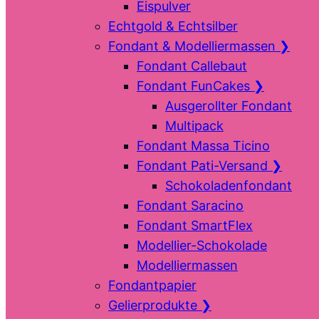
Eispulver
Echtgold & Echtsilber
Fondant & Modelliermassen
❯
Fondant Callebaut
Fondant FunCakes
❯
Ausgerollter Fondant
Multipack
Fondant Massa Ticino
Fondant Pati-Versand
❯
Schokoladenfondant
Fondant Saracino
Fondant SmartFlex
Modellier-Schokolade
Modelliermassen
Fondantpapier
Gelierprodukte
❯