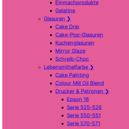
Einmachprodukte
Gelatine
Glasuren
❯
Cake Drip
Cake-Pop-Glasuren
Kuchenglasuren
Mirror Glaze
Schreib-Choc
Lebensmittelfarbe
❯
Cake Painting
Colour Mill Oil Blend
Drucker & Patronen
❯
Epson 16
Serie 525-526
Serie 550-551
Serie 570-571