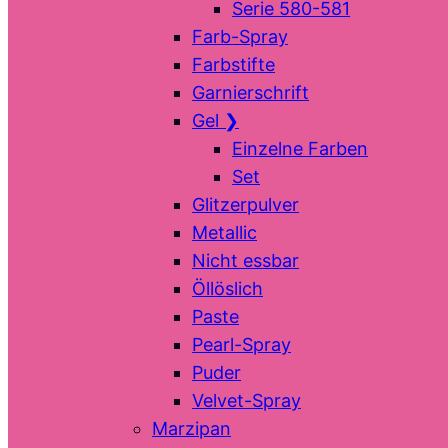
Serie 580-581
Farb-Spray
Farbstifte
Garnierschrift
Gel
❯
Einzelne Farben
Set
Glitzerpulver
Metallic
Nicht essbar
Öllöslich
Paste
Pearl-Spray
Puder
Velvet-Spray
Marzipan