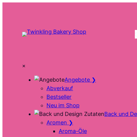
Zum
Inhalt
springen
×
Angebote
❯
Abverkauf
Bestseller
Neu im Shop
Back und De
Aromen
❯
Aroma-Öle