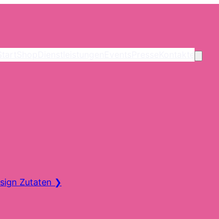
Start
Shop
Dienstleistungen
Events
Presse
Kontakte
sign Zutaten
❯